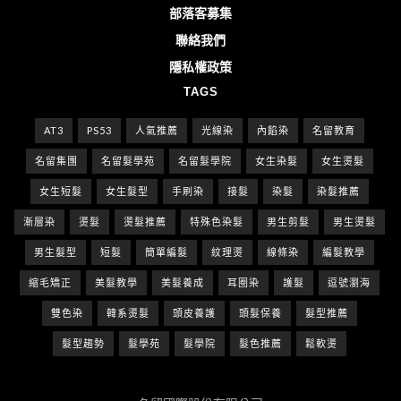
部落客募集
聯絡我們
隱私權政策
TAGS
AT3
PS53
人氣推薦
光線染
內餡染
名留教育
名留集團
名留髮學苑
名留髮學院
女生染髮
女生燙髮
女生短髮
女生髮型
手刷染
接髮
染髮
染髮推薦
漸層染
燙髮
燙髮推薦
特殊色染髮
男生剪髮
男生燙髮
男生髮型
短髮
簡單編髮
紋理燙
線條染
編髮教學
縮毛矯正
美髮教學
美髮養成
耳圈染
護髮
逗號瀏海
雙色染
韓系燙髮
頭皮養護
頭髮保養
髮型推薦
髮型趨勢
髮學苑
髮學院
髮色推薦
鬆軟燙