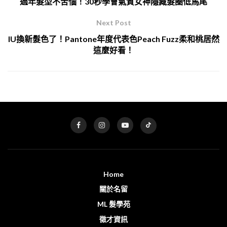
過年髮型不苦惱！30秒學會氣質女神隱藏髮圈低馬尾
Next Post
IU換新髮色了！Pantone年度代表色Peach Fuzz柔和桃居然
這麼好看！
Home
關於名留
ML 髮學苑
徵才資訊