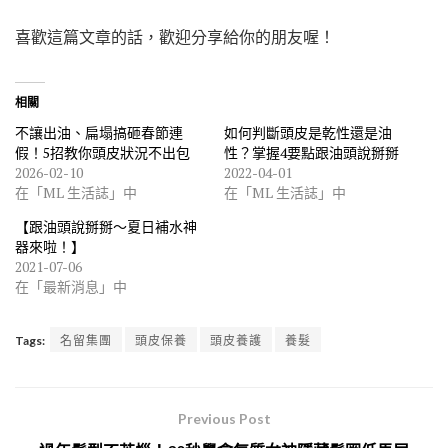
喜歡這篇文章的話，歡迎分享給你的朋友喔！
相關
不讓出油、扁塌搞砸春節連
如何判斷頭皮是乾性還是油
假！5招教你頭皮狀況不出包
性？掌握4要點跟油頭說掰掰
2026-02-10
2022-04-01
在「ML 生活誌」中
在「ML 生活誌」中
【跟油頭說掰掰～夏日補水神
器來啦！】
2021-07-06
在「最新消息」中
Tags:
名留集團
頭皮保養
頭皮養護
養髮
Previous Post