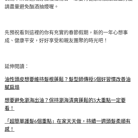
請盡量避免酗酒抽煙喔。
先預祝看到這裡的你有充實的春節假期，新的一年心想事
成、健康平安，好好享受和親友團聚的時光吧！
延伸閱讀：
油性頭皮想要維持髮根蓬鬆？髮型師傳授5個好習慣改善油
膩扁塌
想要避免瀏海出油？保持瀏海清爽蓬鬆的3大重點一定要
看！
「超簡單護髮6個重點」在家天天做，持續一週頭髮柔順有
感！