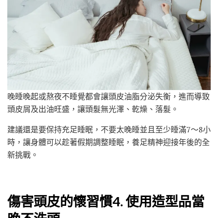
晚睡晚起或熬夜不睡覺都會讓頭皮油脂分泌失衡，進而導致
頭皮屑及出油旺盛，讓頭髮無光澤、乾燥、落髮。
建議還是要保持充足睡眠，不要太晚睡並且至少睡滿7～8小
時，讓身體可以趁著假期調整睡眠，養足精神迎接年後的全
新挑戰。
傷害頭皮的懷習慣4. 使用造型品當