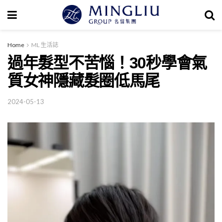
Home
ML 生活誌
過年髮型不苦惱！30秒學會氣
質女神隱藏髮圈低馬尾
2024-05-13