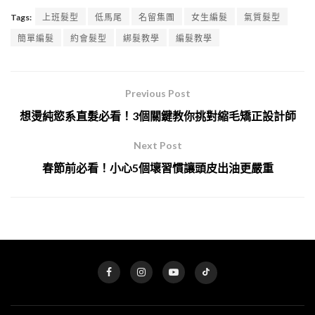
Tags:
上班髮型
低馬尾
名留集團
女生編髮
氣質髮型
簡單編髮
約會髮型
綁髮教學
編髮教學
Previous Post
想燙純慾系直髮必看！3個關鍵教你挑對縮毛矯正設計師
Next Post
春節前必看！小心5個壞習慣讓頭皮出油更嚴重