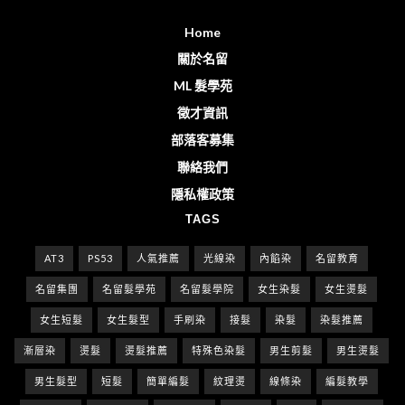
Home
關於名留
ML 髮學苑
徵才資訊
部落客募集
聯絡我們
隱私權政策
TAGS
AT3
PS53
人氣推薦
光線染
內餡染
名留教育
名留集團
名留髮學苑
名留髮學院
女生染髮
女生燙髮
女生短髮
女生髮型
手刷染
接髮
染髮
染髮推薦
漸層染
燙髮
燙髮推薦
特殊色染髮
男生剪髮
男生燙髮
男生髮型
短髮
簡單編髮
紋理燙
線條染
編髮教學