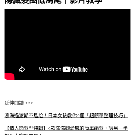
延伸閱讀 >>>
瀏海過渡期不尷尬！日本女孩教你4個「超簡單整理技巧」
【情人節髮型特輯】4款滿滿戀愛感的簡單編髮，讓另一半