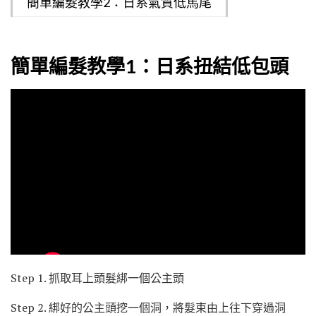
簡單編髮教學2：日系氣質低馬尾
簡單編髮教學1：日系扭結低包頭
Step 1. 抓取耳上頭髮綁一個公主頭
Step 2. 綁好的公主頭挖一個洞，將髮束由上往下穿過洞