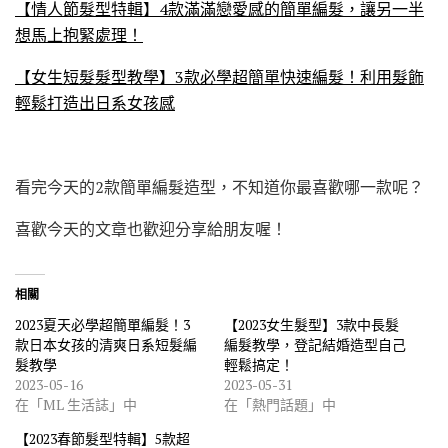
【情人節髮型特輯】4款滿滿戀愛感的簡單編髮，讓另一半
想馬上抱緊處理！
【女生短髮髮型教學】3款必學超簡單快速編髮！利用髮飾
輕鬆打造出日系女孩感
看完今天的2款簡單編髮造型，不知道你最喜歡哪一款呢？
喜歡今天的文章也歡迎分享給朋友喔！
相關
2023夏天必學超簡單編髮！3
【2023女生髮型】3款中長髮
款日本女孩的清爽日系短髮編
編髮教學，登記結婚造型自己
髮教學
輕鬆搞定！
2023-05-16
2023-05-31
在「ML 生活誌」中
在「熱門話題」中
【2023春節髮型特輯】5款超