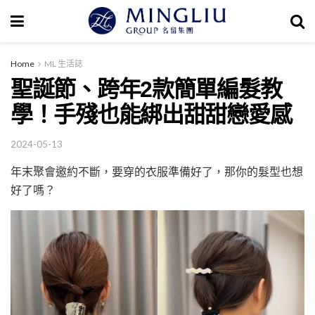
Home
ML 生活誌
聖誕節、跨年2款簡單編髮教
學！手殘也能綁出甜甜戀愛感
2024-05-13
年末聚會邀約不斷，要穿的衣服準備好了，那你的髮型也想
好了嗎？