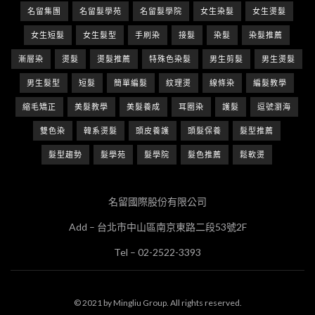
名留集團
名留髮學苑
名留髮學院
女生染髮
女生燙髮
女生短髮
女生髮型
手刷染
接髮
染髮
染髮推薦
漸層染
燙髮
燙髮推薦
特殊色染髮
男生剪髮
男生燙髮
男生髮型
短髮
簡單編髮
紋理燙
線條染
編髮教學
縮毛矯正
美髮教學
美髮養成
耳圈染
護髮
逗號瀏海
雙色染
韓系燙髮
頭皮養護
頭髮保養
髮型推薦
髮型趨勢
髮學苑
髮學院
髮色推薦
鬆軟燙
名留國際股份有限公司
Add – 台北市中山區南京東路二段53號2F
Tel – 02-2522-3393
© 2021 by Mingliu Group. All rights reserved.