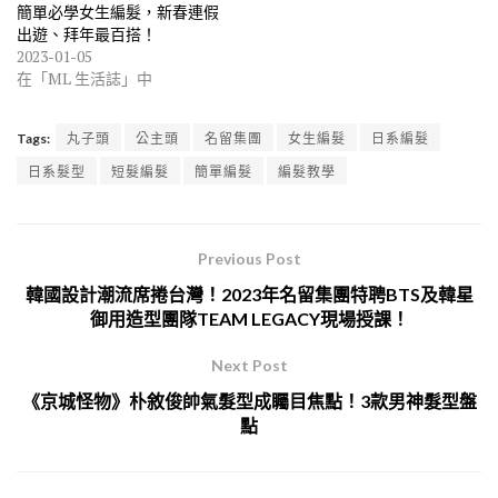
簡單必學女生編髮，新春連假
出遊、拜年最百搭！
2023-01-05
在「ML 生活誌」中
Tags:
丸子頭
公主頭
名留集團
女生編髮
日系編髮
日系髮型
短髮編髮
簡單編髮
編髮教學
Previous Post
韓國設計潮流席捲台灣！2023年名留集團特聘BTS及韓星
御用造型團隊TEAM LEGACY現場授課！
Next Post
《京城怪物》朴敘俊帥氣髮型成矚目焦點！3款男神髮型盤
點