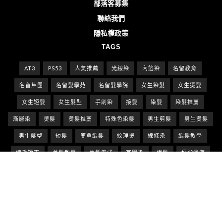
部落客募集
聯絡我們
隱私權政策
TAGS
AT3
PS53
人氣推薦
光線染
內餡染
名留教育
名留集團
名留髮學苑
名留髮學院
女生染髮
女生燙髮
女生短髮
女生髮型
手刷染
接髮
染髮
染髮推薦
漸層染
燙髮
燙髮推薦
特殊色染髮
男生剪髮
男生燙髮
男生髮型
短髮
簡單編髮
紋理燙
線條染
編髮教學
縮毛矯正
美髮教學
美髮養成
耳圈染
護髮
逗號瀏海
雙色染
韓系燙髮
頭皮養護
頭髮保養
髮型推薦
髮型趨勢
髮學苑
髮學院
髮色推薦
鬆軟燙
名留國際股份有限公司