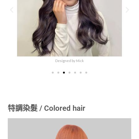
Designed by Mick
特調染髮 / Colored hair