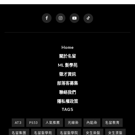
Home
關於名留
ML 髮學苑
徵才資訊
部落客募集
聯絡我們
隱私權政策
TAGS
AT3
PS53
人氣推薦
光線染
內餡染
名留教育
名留集團
名留髮學苑
名留髮學院
女生染髮
女生燙髮