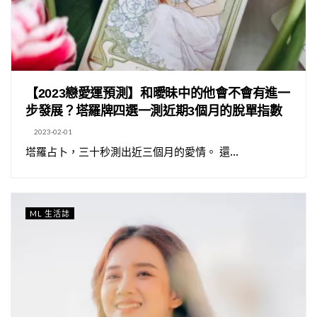
【2023戀愛運預測】和曖昧中的他會不會有進一
步發展？塔羅牌四選一測近期3個月的脫單指數
2023-02-01
塔羅占卜，三十秒測出近三個月的愛情。 還...
ML 生活誌