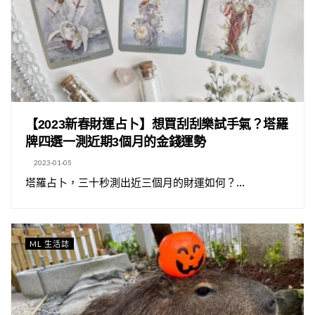
【2023新春財運占卜】想買刮刮樂試手氣？塔羅
牌四選一測近期3個月的金錢運勢
2023-01-05
塔羅占卜，三十秒測出近三個月的財運如何？...
ML 生活誌