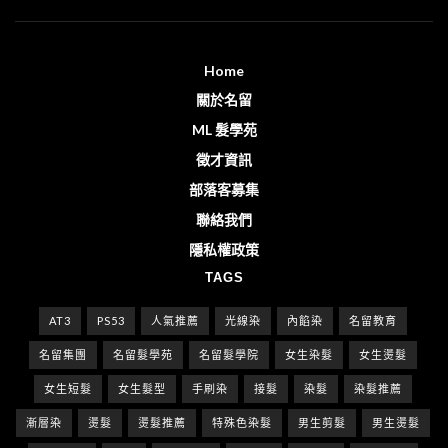
Home
關於名留
ML 髮學苑
徵才資訊
部落客募集
聯絡我們
隱私權政策
TAGS
AT3
PS53
人氣推薦
光線染
內餡染
名留教育
名留集團
名留髮學苑
名留髮學院
女生染髮
女生燙髮
女生短髮
女生髮型
手刷染
接髮
染髮
染髮推薦
漸層染
燙髮
燙髮推薦
特殊色染髮
男生剪髮
男生燙髮