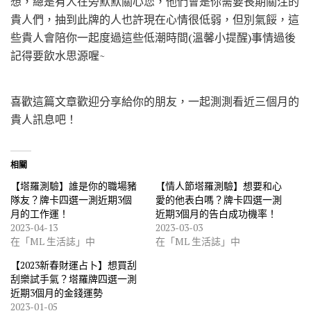
想，總是有人在旁默默關心您，他們會是你需要長期關注的
貴人們，抽到此牌的人也許現在心情很低弱，但別氣餒，這
些貴人會陪你一起度過這些低潮時間(溫馨小提醒)事情過後
記得要飲水思源喔~
喜歡這篇文章歡迎分享給你的朋友，一起測測看近三個月的
貴人訊息吧！
相關
【塔羅測驗】誰是你的職場豬
【情人節塔羅測驗】想要和心
隊友？牌卡四選一測近期3個
愛的他表白嗎？牌卡四選一測
月的工作運！
近期3個月的告白成功機率！
2023-04-13
2023-03-03
在「ML 生活誌」中
在「ML 生活誌」中
【2023新春財運占卜】想買刮
刮樂試手氣？塔羅牌四選一測
近期3個月的金錢運勢
2023-01-05