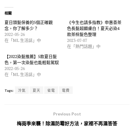
相關
夏日頭髮保養的5個正確觀
《今生也請多指教》申惠善茶
念，你了解多少？
色長髮超顯膚白！夏天必染4
2022-05-26
款茶棕髮色整理
在「ML 生活誌」中
2023-07-07
在「熱門話題」中
【2022染髮推薦】5款夏日髮
色，第一次染髮也能輕鬆駕馭
2022-05-26
在「ML 生活誌」中
Tags:
冷氣
夏天
省電
電費
Previous Post
梅雨季來襲！除濕防霉好方法，家裡不再濕答答