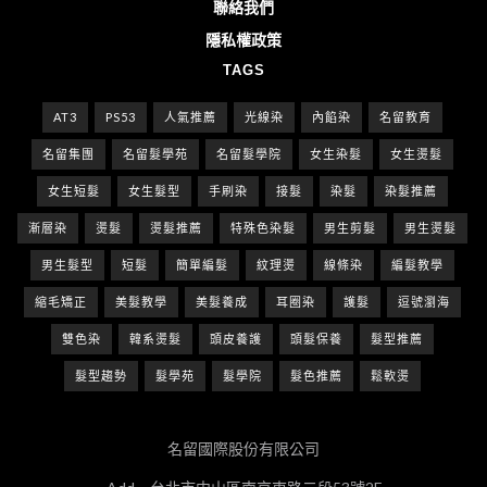
聯絡我們
隱私權政策
TAGS
AT3
PS53
人氣推薦
光線染
內餡染
名留教育
名留集團
名留髮學苑
名留髮學院
女生染髮
女生燙髮
女生短髮
女生髮型
手刷染
接髮
染髮
染髮推薦
漸層染
燙髮
燙髮推薦
特殊色染髮
男生剪髮
男生燙髮
男生髮型
短髮
簡單編髮
紋理燙
線條染
編髮教學
縮毛矯正
美髮教學
美髮養成
耳圈染
護髮
逗號瀏海
雙色染
韓系燙髮
頭皮養護
頭髮保養
髮型推薦
髮型趨勢
髮學苑
髮學院
髮色推薦
鬆軟燙
名留國際股份有限公司