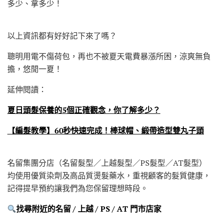
多少、拿多少！
以上資訊都有好好記下來了嗎？
聰明用電不傷荷包，再也不被夏天電費暴漲所困，涼爽無負
擔，悠閒一夏！
延伸閱讀：
夏日頭髮保養的5個正確觀念，你了解多少？
【編髮教學】60秒快速完成！棒球帽、緞帶造型雙丸子頭
名留集團分店（名留髮型／上越髮型／PS髮型／AT髮型）
均使用優質染劑及高品質燙髮藥水，重視顧客的髮質健康，
記得提早預約讓我們為您保留理想時段。
找尋附近的名留 / 上越 / PS / AT 門市店家