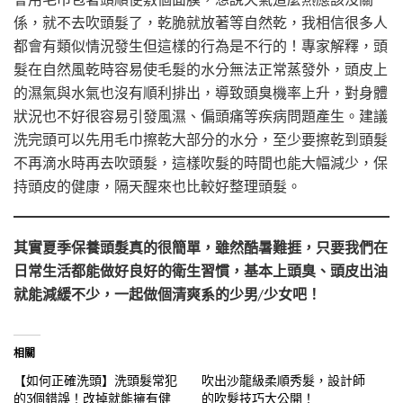
係，就不去吹頭髮了，乾脆就放著等自然乾，我相信很多人
都會有類似情況發生但這樣的行為是不行的！專家解釋，頭
髮在自然風乾時容易使毛髮的水分無法正常蒸發外，頭皮上
的濕氣與水氣也沒有順利排出，導致頭臭機率上升，對身體
狀況也不好很容易引發風濕、偏頭痛等疾病問題產生。建議
洗完頭可以先用毛巾擦乾大部分的水分，至少要擦乾到頭髮
不再滴水時再去吹頭髮，這樣吹髮的時間也能大幅減少，保
持頭皮的健康，隔天醒來也比較好整理頭髮。
其實夏季保養頭髮真的很簡單，雖然酷暑難捱，只要我們在
日常生活都能做好良好的衛生習慣，基本上頭臭、頭皮出油
就能減緩不少，一起做個清爽系的少男/少女吧！
相關
【如何正確洗頭】洗頭髮常犯
吹出沙龍級柔順秀髮，設計師
的3個錯誤！改掉就能擁有健
的吹髮技巧大公開！