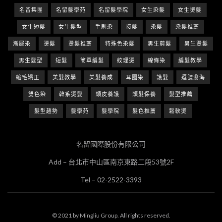
名留集團
名留髮學苑
名留髮學院
女生染髮
女生燙髮
女生短髮
女生髮型
手刷染
接髮
染髮
染髮推薦
漸層染
燙髮
燙髮推薦
特殊色染髮
男生剪髮
男生燙髮
男生髮型
短髮
簡單編髮
紋理燙
線條染
編髮教學
縮毛矯正
美髮教學
美髮養成
耳圈染
護髮
逗號瀏海
雙色染
韓系燙髮
頭皮養護
頭髮保養
髮型推薦
髮型趨勢
髮學苑
髮學院
髮色推薦
鬆軟燙
名留國際股份有限公司
Add – 台北市中山區南京東路二段53號2F
Tel – 02-2522-3393
© 2021 by Mingliu Group. All rights reserved.