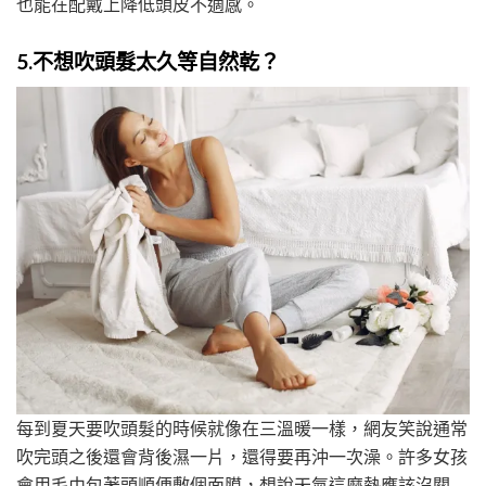
也能在配戴上降低頭皮不適感。
5.不想吹頭髮太久等自然乾？
每到夏天要吹頭髮的時候就像在三溫暖一樣，網友笑說通常
吹完頭之後還會背後濕一片，還得要再沖一次澡。許多女孩
會用毛巾包著頭順便敷個面膜，想說天氣這麼熱應該沒關