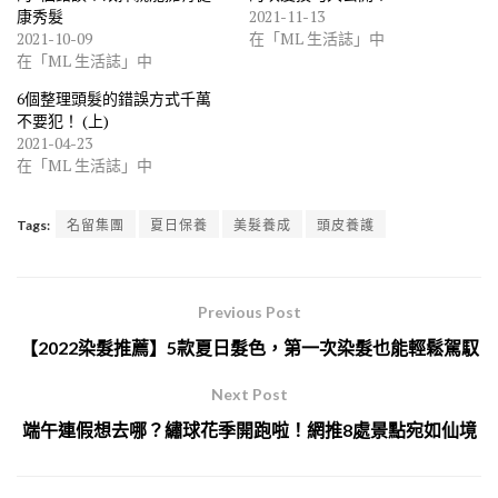
康秀髮
2021-11-13
2021-10-09
在「ML 生活誌」中
在「ML 生活誌」中
6個整理頭髮的錯誤方式千萬
不要犯！ (上)
2021-04-23
在「ML 生活誌」中
Tags:
名留集團
夏日保養
美髮養成
頭皮養護
Previous Post
【2022染髮推薦】5款夏日髮色，第一次染髮也能輕鬆駕馭
Next Post
端午連假想去哪？繡球花季開跑啦！網推8處景點宛如仙境