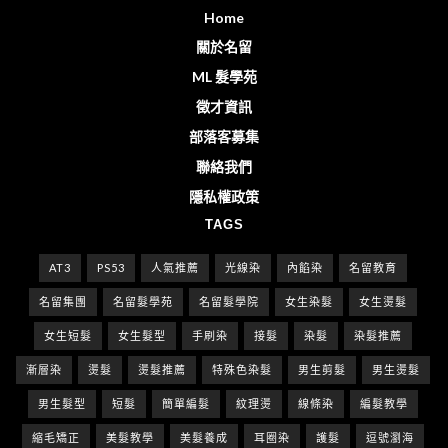
Home
關於名留
ML 髮學苑
徵才資訊
部落客募集
聯絡我們
隱私權政策
TAGS
AT3
PS53
人氣推薦
光線染
內餡染
名留教育
名留集團
名留髮學苑
名留髮學院
女生染髮
女生燙髮
女生短髮
女生髮型
手刷染
接髮
染髮
染髮推薦
漸層染
燙髮
燙髮推薦
特殊色染髮
男生剪髮
男生燙髮
男生髮型
短髮
簡單編髮
紋理燙
線條染
編髮教學
縮毛矯正
美髮教學
美髮養成
耳圈染
護髮
逗號瀏海