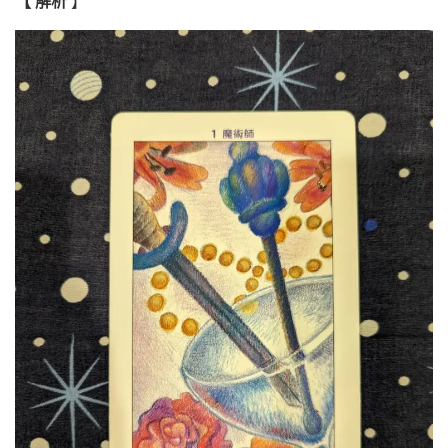
【 解析
】