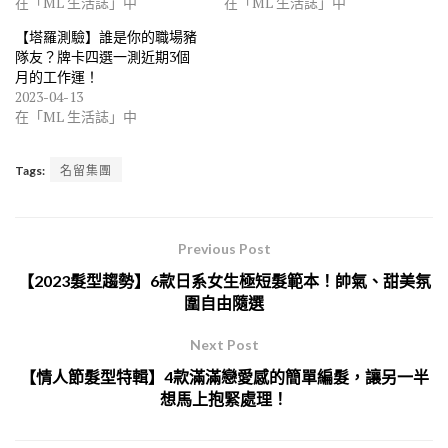
在「ML 生活誌」中
在「ML 生活誌」中
【塔羅測驗】誰是你的職場豬
隊友？牌卡四選一測近期3個
月的工作運！
2023-04-13
在「ML 生活誌」中
Tags:
名留集團
Previous Post
【2023髮型趨勢】6款日系女生極短髮範本！帥氣、甜美氛
圍自由隨選
Next Post
【情人節髮型特輯】4款滿滿戀愛感的簡單編髮，讓另一半
想馬上抱緊處理！