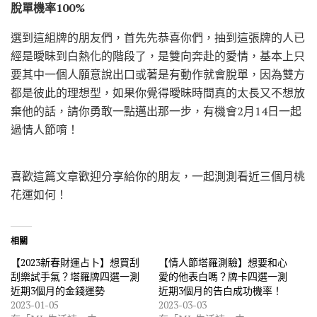
脫單機率100%
選到這組牌的朋友們，首先先恭喜你們，抽到這張牌的人已
經是曖昧到白熱化的階段了，是雙向奔赴的愛情，基本上只
要其中一個人願意說出口或著是有動作就會脫單，因為雙方
都是彼此的理想型，如果你覺得曖昧時間真的太長又不想放
棄他的話，請你勇敢一點邁出那一步，有機會2月14日一起
過情人節唷！
喜歡這篇文章歡迎分享給你的朋友，一起測測看近三個月桃
花運如何！
相關
【2023新春財運占卜】想買刮
【情人節塔羅測驗】想要和心
刮樂試手氣？塔羅牌四選一測
愛的他表白嗎？牌卡四選一測
近期3個月的金錢運勢
近期3個月的告白成功機率！
2023-01-05
2023-03-03