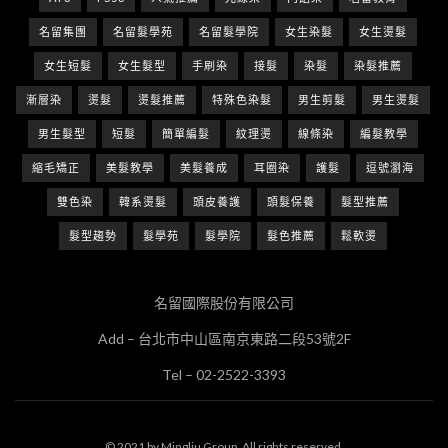
名留集團
名留髮學苑
名留髮學院
女生染髮
女生燙髮
女生短髮
女生髮型
手刷染
接髮
染髮
染髮推薦
漸層染
燙髮
燙髮推薦
特殊色染髮
男生剪髮
男生燙髮
男生髮型
短髮
簡單編髮
紋理燙
線條染
編髮教學
縮毛矯正
美髮教學
美髮養成
耳圈染
護髮
逗號瀏海
雙色染
韓系燙髮
頭皮養護
頭髮保養
髮型推薦
髮型趨勢
髮學苑
髮學院
髮色推薦
鬆軟燙
名留國際股份有限公司
Add – 台北市中山區南京東路二段53號2F
Tel – 02-2522-3393
© 2021 by Mingliu Group. All rights reserved.