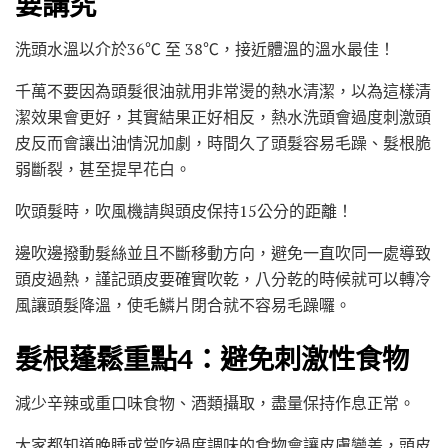
要講究
洗頭水溫以介於36℃ 至 38℃，接近體溫的溫水最佳！
千萬不要因為頭髮很油就用非常燙的熱水清潔，以為這樣清
潔效果會更好，其實結果正好相反，熱水洗頭會過度刺激頭
皮反而會讓出油情況加劇，時間久了頭髮容易毛躁、髮根脆
弱斷裂，甚至提早花白。
吹頭髮時，吹風機請與頭皮保持15公分的距離！
邊吹邊撥動髮絲並且不斷移動方向，避免一直吹同一處導致
頭皮過熱，謹記頭皮要確實吹乾，八分乾的時候就可以轉冷
風讓頭髮降溫，使毛鱗片閉合就不容易毛躁囉。
髮根蓬鬆重點4：避免刺激性食物
減少辛辣或重口味食物、酒類攝取，盡量保持作息正常。
大家都知道晚睡或常吃過度調味的食物會讓皮膚變差，頭皮