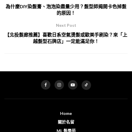
為什麼DIY染髮膏、泡泡染盡量少用？髮型師揭開卡色掉髮
的原因！
Next Post
【北投髮廊推薦】喜歡日系空氣燙髮或歐美手刷染？來「上
越髮型石牌店」一定能滿足你！
Home
關於名留
ML 髮學苑