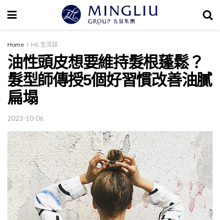
Home
ML 生活誌
油性頭皮想要維持髮根蓬鬆？
髮型師傳授5個好習慣改善油膩
扁塌
2023-10-06