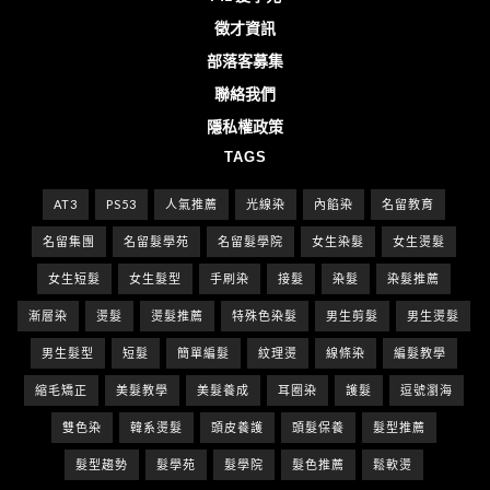
徵才資訊
部落客募集
聯絡我們
隱私權政策
TAGS
AT3
PS53
人氣推薦
光線染
內餡染
名留教育
名留集團
名留髮學苑
名留髮學院
女生染髮
女生燙髮
女生短髮
女生髮型
手刷染
接髮
染髮
染髮推薦
漸層染
燙髮
燙髮推薦
特殊色染髮
男生剪髮
男生燙髮
男生髮型
短髮
簡單編髮
紋理燙
線條染
編髮教學
縮毛矯正
美髮教學
美髮養成
耳圈染
護髮
逗號瀏海
雙色染
韓系燙髮
頭皮養護
頭髮保養
髮型推薦
髮型趨勢
髮學苑
髮學院
髮色推薦
鬆軟燙