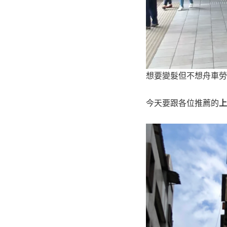
想要變髮但不想舟車勞
今天要跟各位推薦的
上