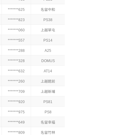
*******625
名留中和
*******823
PS38
*******060
上越草屯
*******557
PS14
*******288
A25
*******328
DOMUS
*******632
AT14
*******260
上越館前
*******709
上越新埔
*******920
PS81
*******975
PS8
*******649
名留幸福
*******809
名留竹林