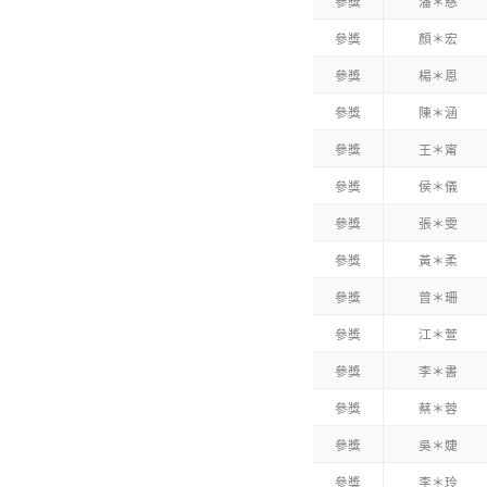
參獎
潘＊慈
參獎
顏＊宏
參獎
楊＊恩
參獎
陳＊涵
參獎
王＊甯
參獎
侯＊儀
參獎
張＊雯
參獎
黃＊柔
參獎
曾＊珊
參獎
江＊萱
參獎
李＊書
參獎
蔡＊蓉
參獎
吳＊婕
參獎
李＊玲