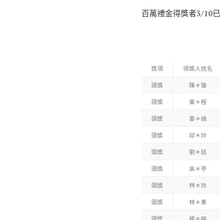
百萬禮金得獎者3/10
獎項
得獎人姓名
頭獎
陳＊璇
頭獎
黃＊程
頭獎
姜＊綺
頭獎
邱＊玲
頭獎
劉＊廷
頭獎
吳＊亭
頭獎
林＊玲
頭獎
林＊素
頭獎
楊＊梅