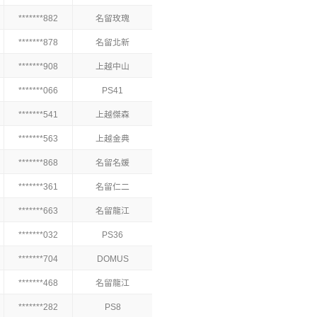
*******882
名留玫瑰
*******878
名留北新
*******908
上越中山
*******066
PS41
*******541
上越傑森
*******563
上越金典
*******868
名留名媛
*******361
名留仁二
*******663
名留龍江
*******032
PS36
*******704
DOMUS
*******468
名留龍江
*******282
PS8