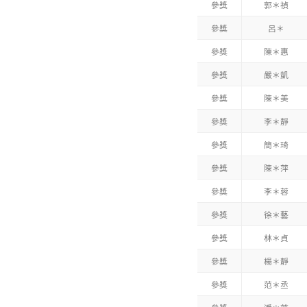
參獎
郭＊禎
參獎
呂＊
參獎
陳＊惠
參獎
嚴＊凱
參獎
陳＊美
參獎
李＊靜
參獎
簡＊琦
參獎
陳＊萍
參獎
李＊蓉
參獎
徐＊藝
參獎
林＊貞
參獎
楊＊靜
參獎
范＊丞