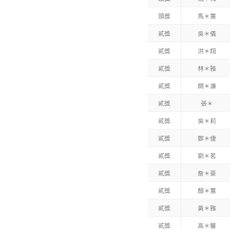
頭獎
馬＊蕙
貳獎
吳＊儀
貳獎
洪＊翔
貳獎
林＊雅
貳獎
闕＊濂
貳獎
張＊
貳獎
吳＊莉
貳獎
鄭＊倢
貳獎
劉＊茗
貳獎
詹＊豪
貳獎
顏＊蕙
貳獎
黃＊雅
貳獎
高＊馨