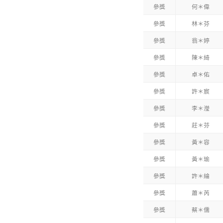
參獎
何＊偉
參獎
林＊芬
參獎
翁＊婷
參獎
陳＊綺
參獎
卓＊佑
參獎
許＊宸
參獎
李＊瀅
參獎
莊＊芬
參獎
黃＊容
參獎
黃＊瑜
參獎
許＊綸
參獎
蕭＊芮
參獎
蔡＊儒