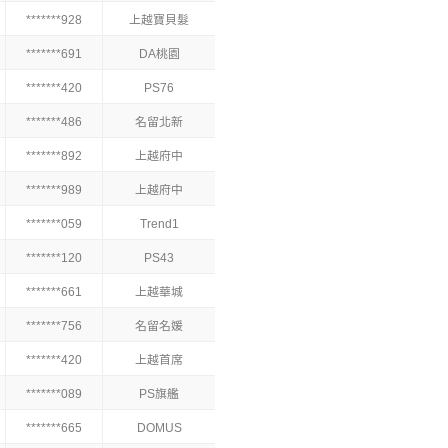
*******928
上越寶貝髮
*******691
DA桃園
*******420
PS76
*******486
名留北新
*******892
上越府中
*******989
上越府中
*******059
Trend1
*******120
PS43
*******661
上越華城
*******756
名留名媛
*******420
上越首席
*******089
PS旗艦
*******665
DOMUS