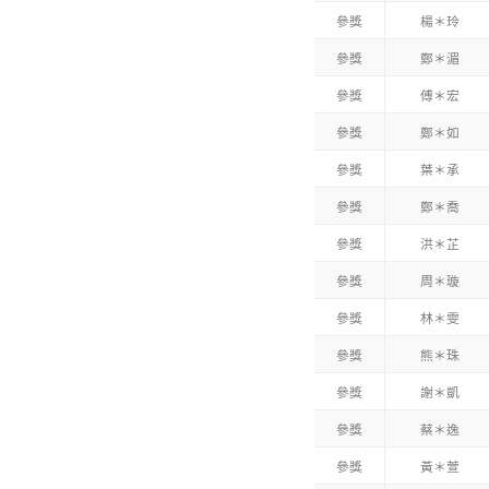
參獎
楊＊玲
參獎
鄭＊湄
參獎
傅＊宏
參獎
鄭＊如
參獎
葉＊承
參獎
鄭＊喬
參獎
洪＊芷
參獎
周＊璇
參獎
林＊雯
參獎
熊＊珠
參獎
謝＊凱
參獎
蔡＊逸
參獎
黃＊萱