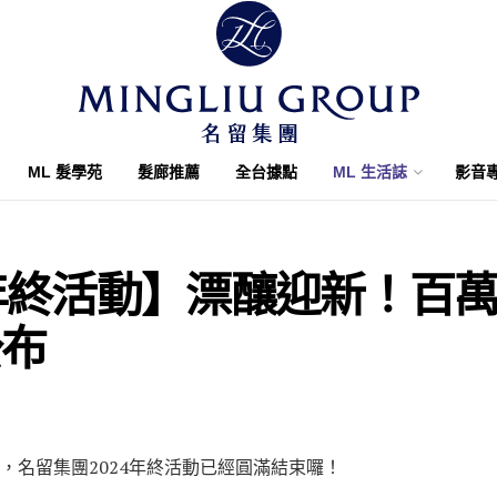
ML 髮學苑
髮廊推薦
全台據點
ML 生活誌
影音
4年終活動】漂釀迎新！百
公布
的參與，名留集團2024年終活動已經圓滿結束囉！