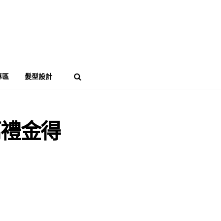
專區
髮型設計
萬禮金得