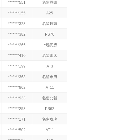
*******551
名留霧峰
*******155
A25
*******323
名留玫瑰
*******382
PS76
*******265
上越民族
*******410
名留總店
*******199
AT3
*******368
名留市府
*******862
AT11
*******933
名留北新
*******253
PS62
*******171
名留玫瑰
*******502
AT11