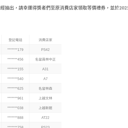
已經抽出，請幸運得獎者們至原消費店家領取等價禮券，並於2025/
登記電話
消費店家
*******179
PS42
*******456
名留員林中正
*******155
A31
*******540
A7
*******625
名留林森
*******961
上越文林
*******038
上越新館
*******888
AT22
*******758
PS23