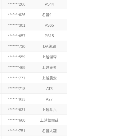
*******266
PS44
*******626
名留仁二
*******301
PS65
*******657
PS15
*******730
DA蘆洲
*******559
上越傑森
*******469
上越東昇
*******777
上越農安
*******718
AT3
*******933
A27
*******631
上越斗六
*******660
上越華爾茲
*******751
名留大龍