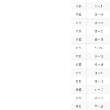
貳獎
簡＊如
貳獎
張＊琳
貳獎
林＊樺
貳獎
林＊傑
貳獎
黃＊慈
貳獎
彭＊如
貳獎
張＊瑤
貳獎
蘇＊維
參獎
陳＊鈴
參獎
林＊吟
參獎
石＊翎
參獎
梁＊怡
參獎
葉＊瑜