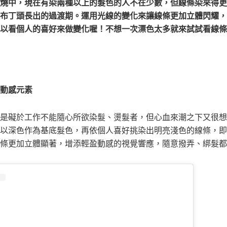
燒中，現在有染兩種以上的髮色的人不在少數，但線條染來得更
布丁頭長出的過渡期。運用光線的變化來讓線條更加立體閃耀，
以看個人的喜好來做變化喔！不想一次漂色太多就來試試看線條
動感元素
是礙於工作不能隨心所欲染髮、燙髮者，但心血來潮之下又很想
以深色作為基底髮色，再依個人喜好挑染出明亮淺色的線條，即
條更加立體顯著，增添輕盈動感的視覺響應，隨意撥弄、綁髮都