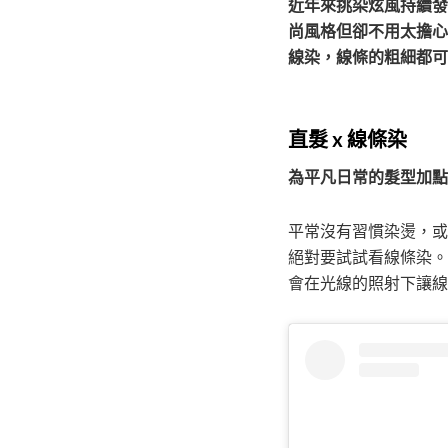
近年來挑染炫風持續發
尚風格但卻不用太擔心
線染，線條的粗細都可
直髮 x 線條染
為平凡日常的髮型加點
平常沒有習慣染燙，或
絕對要試試看線條染。
會在光線的照射下讓線