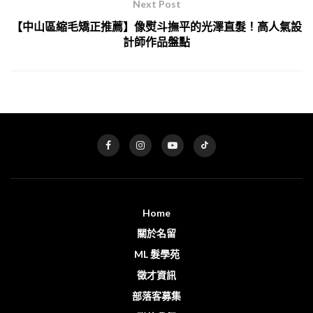
Next Post
【中山區縮毛矯正推薦】像熨斗撫平的光澤直髮！高人氣設
計師作品盤點
Home
關於名留
ML 髮學苑
徵才資訊
部落客募集