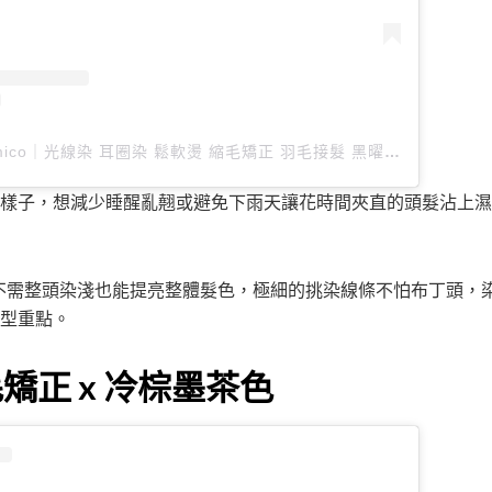
台北中山區設計師Kimico｜光線染 耳圈染 鬆軟燙 縮毛矯正 羽毛接髮 黑曜光感護髮（@je_kimico）分享的貼文
樣子，想減少睡醒亂翹或避免下雨天讓花時間夾直的頭髮沾上濕
光線染不需整頭染淺也能提亮整體髮色，極細的挑染線條不怕布丁頭
型重點。
毛矯正 x 冷棕墨茶色