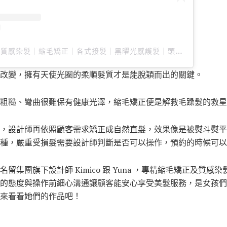
中山區髮型師Yuna x 質感染髮｜縮毛矯正｜各式接髮｜黑曜光感護髮｜頭皮養護｜結構式護髮（@je_yuna）分享的貼文
改變，擁有天使光圈的柔順髮質才是能脫穎而出的關鍵。
粗糙、彎曲很難保有健康光澤，縮毛矯正便是解救毛躁髮的救星
，設計師再依照顧客需求矯正成自然直髮，效果像是被熨斗熨平
種，嚴重受損髮需要設計師判斷是否可以操作，預約的時候可以
留集團旗下設計師 Kimico 跟 Yuna ，專精縮毛矯正及質感
的態度與操作前細心溝通讓顧客能安心享受美髮服務，是女孩們
來看看她們的作品吧！