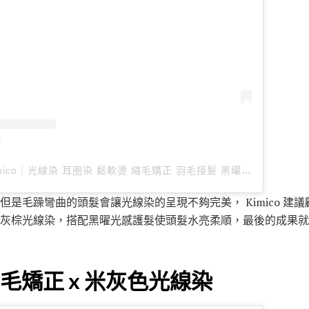
台北中山區設計師Kimico｜光線染 耳圈染 鬆軟燙 縮毛矯正 羽毛接髮 黑曜光感護髮（@je_kimico）分享的貼文
但是毛躁彎曲的頭髮會讓光線染的呈現不夠完美， Kimico 建
灰棕光線染，搭配黑曜光感護髮使頭髮水亮柔順，最後的成果就
：縮毛矯正 x 米灰色光線染