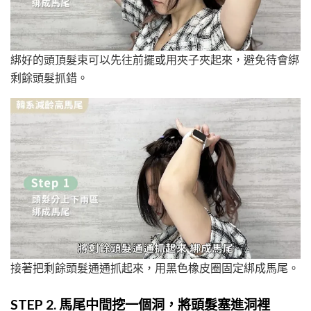
綁好的頭頂髮束可以先往前擺或用夾子夾起來，避免待會綁
剩餘頭髮抓錯。
接著把剩餘頭髮通通抓起來，用黑色橡皮圈固定綁成馬尾。
STEP 2.
馬尾中間挖一個洞，將頭髮塞進洞裡