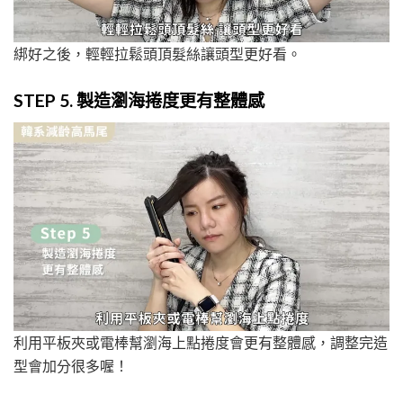
綁好之後，輕輕拉鬆頭頂髮絲讓頭型更好看。
STEP 5.
製造瀏海捲度更有整體感
利用平板夾或電棒幫瀏海上點捲度會更有整體感，調整完造
型會加分很多喔！