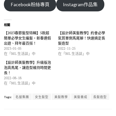
Facebook粉絲專頁
Instagram作品集
相關
【2023春節髮型特輯】5款超
【設計師美髮教學】約會必學
簡單必學女生編髮，新春連假
氣質單側馬尾辮！快速搞定長
出遊、拜年最百搭！
髮造型
2023-01-05
2022-11-25
在「ML 生活誌」中
在「ML 生活誌」中
【設計師美髮教學】升級版泡
泡高馬尾，讓造型維持時間更
長！
2022-08-18
在「ML 生活誌」中
Tags:
名留集團
女生髮型
美髮教學
美髮養成
長髮造型