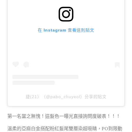
在 Instagram 查看這則貼文
捷(21）（@pabo_chuyeol）分享的貼文
第一名當之無愧！這髮色一曝光直接詢問度破表！！！
溫柔的亞麻白金搭配粉紅髮尾雙層染超吸睛，PO到限動