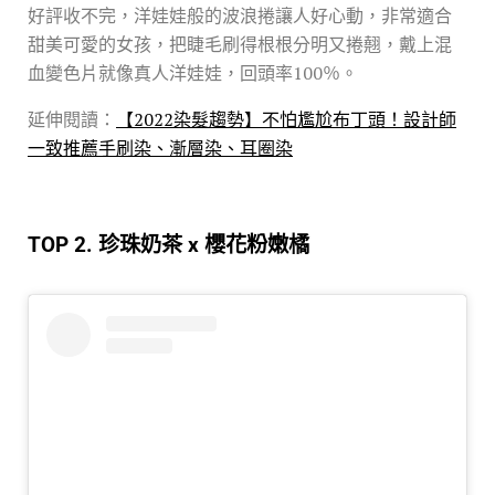
好評收不完，洋娃娃般的波浪捲讓人好心動，非常適合
甜美可愛的女孩，把睫毛刷得根根分明又捲翹，戴上混
血變色片就像真人洋娃娃，回頭率100％。
延伸閱讀：
【2022染髮趨勢】不怕尷尬布丁頭！設計師
一致推薦手刷染、漸層染、耳圈染
TOP 2. 珍珠奶茶 x 櫻花粉嫩橘