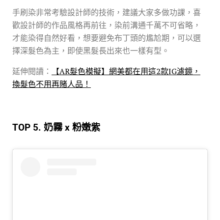
手刷染非常考驗設計師的技術，建議大家多做功課，喜
歡設計師的作品風格再前往，染前溝通千萬不可省略，
才能染得自然好看，想要避免布丁頭的尷尬期，可以選
擇深髮色為主，即使黑髮長出來也一樣有型。
延伸閱讀：
【AR髮色模擬】網美都在用這2款IG濾鏡，
換髮色不用再賭人品！
TOP 5. 奶霧 x 粉嫩紫