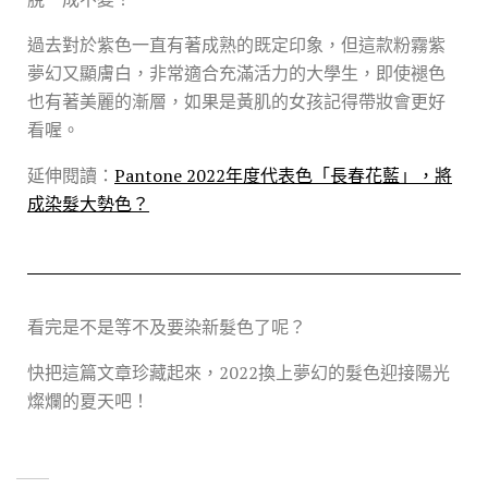
過去對於紫色一直有著成熟的既定印象，但這款粉霧紫
夢幻又顯膚白，非常適合充滿活力的大學生，即使褪色
也有著美麗的漸層，如果是黃肌的女孩記得帶妝會更好
看喔。
延伸閱讀：
Pantone 2022年度代表色「長春花藍」，將
成染髮大勢色？
看完是不是等不及要染新髮色了呢？
快把這篇文章珍藏起來，2022換上夢幻的髮色迎接陽光
燦爛的夏天吧！