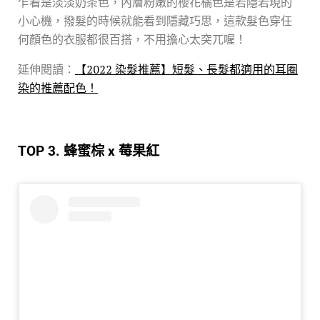
乍看是淡淡奶茶色，內層粉嫩的櫻花橘色是若隱若現的
小心機，撥髮的時候就能看到隱藏巧思，這款髮色穿任
何顏色的衣服都很百搭，不用擔心太突兀喔！
延伸閱讀：
【2022 染髮推薦】短髮、長髮都適用的耳圈
染的推薦配色！
TOP 3. 蜂蜜棕 x 莓果紅