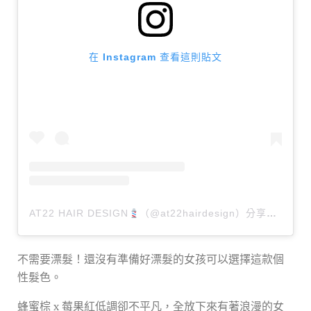
在 Instagram 查看這則貼文
AT22 HAIR DESIGN
（@at22hairdesign）分享的貼文
不需要漂髮！還沒有準備好漂髮的女孩可以選擇這款個
性髮色。
蜂蜜棕 x 莓果紅低調卻不平凡，全放下來有著浪漫的女