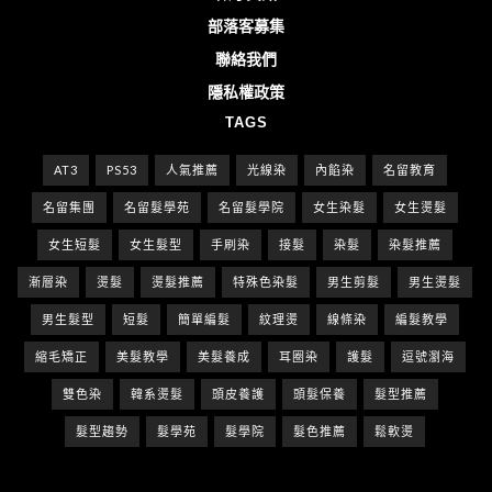
部落客募集
聯絡我們
隱私權政策
TAGS
AT3
PS53
人氣推薦
光線染
內餡染
名留教育
名留集團
名留髮學苑
名留髮學院
女生染髮
女生燙髮
女生短髮
女生髮型
手刷染
接髮
染髮
染髮推薦
漸層染
燙髮
燙髮推薦
特殊色染髮
男生剪髮
男生燙髮
男生髮型
短髮
簡單編髮
紋理燙
線條染
編髮教學
縮毛矯正
美髮教學
美髮養成
耳圈染
護髮
逗號瀏海
雙色染
韓系燙髮
頭皮養護
頭髮保養
髮型推薦
髮型趨勢
髮學苑
髮學院
髮色推薦
鬆軟燙