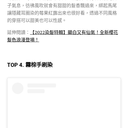
子氣息，彷彿風吹就會有甜甜的髮香飄過來，綁起馬尾
讓隱藏耳圈染的莓果紅露出來也很好看，透過不同風格
的穿搭可以甜美也可以性感。
延伸閱讀：
【2022染髮特輯】顯白又有仙氣！全新櫻花
髮色浪漫登場！
TOP 4. 霧棕手刷染