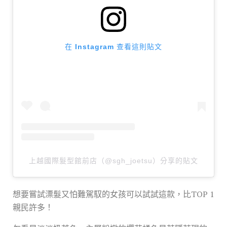
在 Instagram 查看這則貼文
上越國際髮型館前店（@sgh_joetsu）分享的貼文
想要嘗試漂髮又怕難駕馭的女孩可以試試這款，比TOP 1
親民許多！