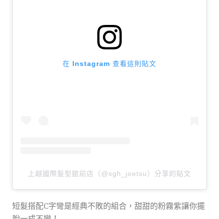
在 Instagram 查看這則貼文
上越國際髮型館前店（@sgh_joetsu）分享的貼文
短髮搭配C字彎是經典不敗的組合，甜甜的粉霧紫讓你擺
脫一成不變！