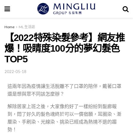
Home
ML 生活誌
【2022特殊染髮參考】網友推
爆！吸睛度100分的夢幻髮色
TOP5
2022-05-18
這兩年因為疫情讓生活脫離不了口罩的陪伴，戴著口罩
還是想與眾不同該怎麼辦？
解除居家上班之後，大家像約好了一樣紛紛到髮廊報
到，悶了好久的髮色魂終於可以一償宿願，耳圈染、漸
層染、手刷染、光線染、挑染已經成為熱燒不退的趨
勢！