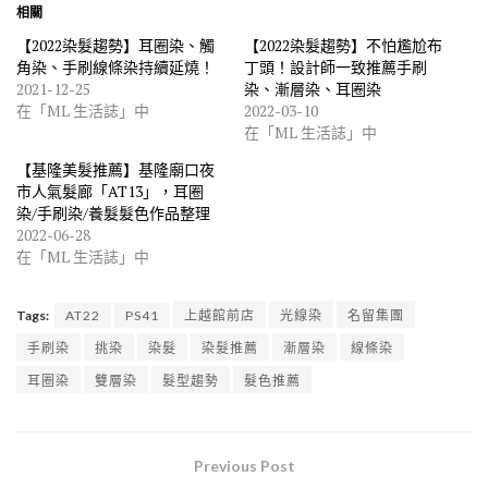
相關
【2022染髮趨勢】耳圈染、觸
【2022染髮趨勢】不怕尷尬布
角染、手刷線條染持續延燒！
丁頭！設計師一致推薦手刷
2021-12-25
染、漸層染、耳圈染
在「ML 生活誌」中
2022-03-10
在「ML 生活誌」中
【基隆美髮推薦】基隆廟口夜
市人氣髮廊「AT13」，耳圈
染/手刷染/養髮髮色作品整理
2022-06-28
在「ML 生活誌」中
Tags:
AT22
PS41
上越館前店
光線染
名留集團
手刷染
挑染
染髮
染髮推薦
漸層染
線條染
耳圈染
雙層染
髮型趨勢
髮色推薦
Previous Post