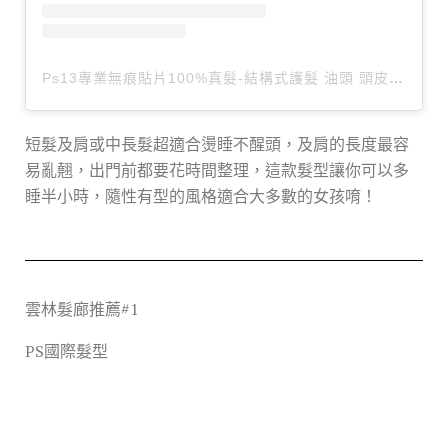
Ps13專業無痕貼片100%真髮-結構式護髮 油頭 頭皮養護（@ps135371197）分享的貼文
短髮及肩或中長髮超適合燙睡不醒頭，及肩的長度最容
易亂翹，出門前都要花時間整理，這款髮型讓你可以多
睡半小時，隨性有型的風格適合大多數的女孩唷！
雲林髮廊推薦#1
PS國際髮型