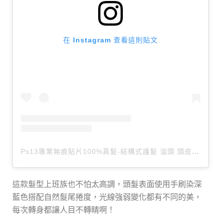
在 Instagram 查看這則貼文
Ps13專業無痕貼片100%真髮-結構式護髮 油頭 頭皮養護（@ps135371197）分享的貼文
這款髮型上班族也不怕太高調，頭髮表面使用手刷染深
藍色搭配自然髮尾捲度，光線強弱變化都有不同的美，
每次轉身都讓人目不轉睛啊！