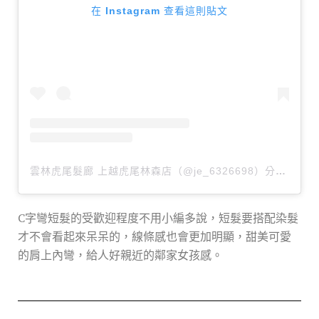
在 Instagram 查看這則貼文
雲林虎尾髮廊 上越虎尾林森店（@je_6326698）分享的貼文
C字彎短髮的受歡迎程度不用小編多說，短髮要搭配染髮
才不會看起來呆呆的，線條感也會更加明顯，甜美可愛
的肩上內彎，給人好親近的鄰家女孩感。