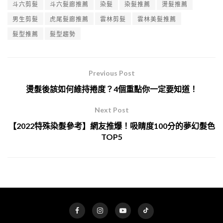
斗六剪髮
斗六髮廊推薦
染髮
染髮推薦
燙髮推薦
男生剪髮
虎尾髮廊推薦
雲林剪髮
雲林美髮推薦
髮型推薦
髮型趨勢
Previous Post
燙髮後該如何維持捲度？4個重點你一定要知道！
Next Post
【2022特殊染髮參考】網友推爆！吸睛度100分的夢幻髮色
TOP5