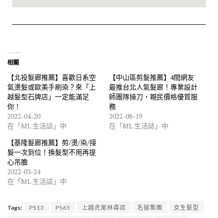
相關
【北投髮廊推薦】喜歡日系空
【中山區剪髮推薦】4間網友
氣燙髮或歐美手刷染？來「上
最推台北人氣髮廊！專業設計
越髮型石牌店」一定能滿足
師團隊操刀，親民價格優質服
你！
務
2022-04-20
2022-08-19
在「ML 生活誌」中
在「ML 生活誌」中
【基隆髮廊推薦】剪/燙/染/接
髮一次到位！換髮型不用再提
心吊膽
2022-03-24
在「ML 生活誌」中
Tags:
PS13
PS65
上越虎尾林森店
名留集團
女生髮型