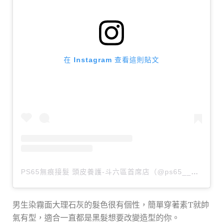
在 Instagram 查看這則貼文
PS65無痕接髮 頭皮養護-斗六區首席店（@ps65__hair）分享的貼文
男生染霧面大理石灰的髮色很有個性，簡單穿著素T就帥
氣有型，適合一直都是黑髮想要改變造型的你。