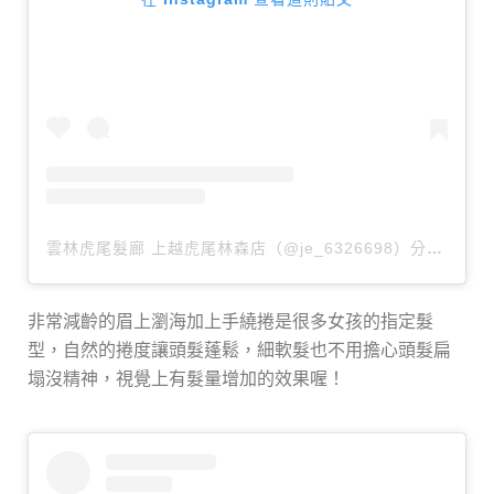
雲林虎尾髮廊 上越虎尾林森店（@je_6326698）分享的貼文
非常減齡的眉上瀏海加上手繞捲是很多女孩的指定髮
型，自然的捲度讓頭髮蓬鬆，細軟髮也不用擔心頭髮扁
塌沒精神，視覺上有髮量增加的效果喔！