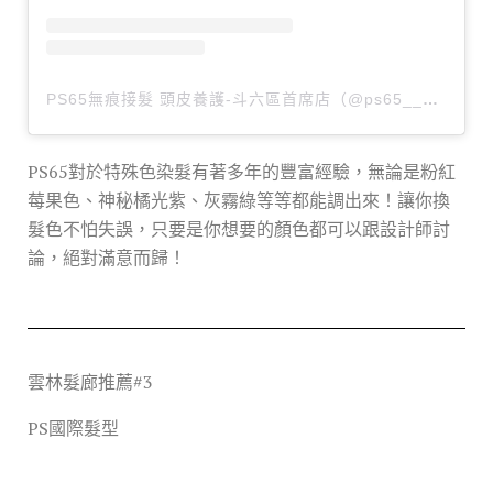
PS65無痕接髮 頭皮養護-斗六區首席店（@ps65__hair）分享的貼文
PS65對於特殊色染髮有著多年的豐富經驗，無論是粉紅
莓果色、神秘橘光紫、灰霧綠等等都能調出來！讓你換
髮色不怕失誤，只要是你想要的顏色都可以跟設計師討
論，絕對滿意而歸！
雲林髮廊推薦#3
PS國際髮型