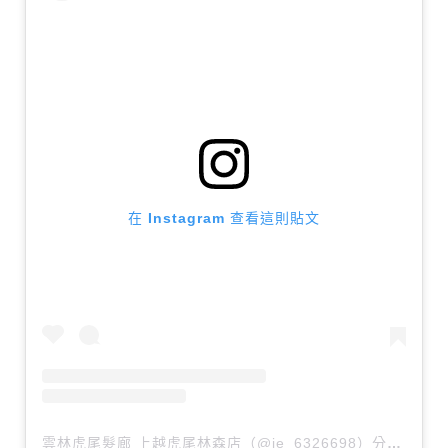
在 Instagram 查看這則貼文
雲林虎尾髮廊 上越虎尾林森店（@je_6326698）分享的貼文