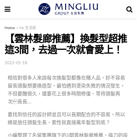
Home
ML 生活誌
【雲林髮廊推薦】換髮型超推
這3間，去過一次就會愛上！
2022-05-18
相信對很多人來說每次換髮型都像在賭人品，
好不容易
留長頭髮想要換造型，最怕遇到燙染失敗的情況發生，
不但要醜很久，還要花上很多時間修復、等待頭髮再
次長長…
要找到信任的設計師並且可以長期配合的不容易，所以
總是放任頭髮生長，索性就直接萬年髮型到底？
小編整理了名留集團旗下的3間雲林髮廊推薦，操刀的設