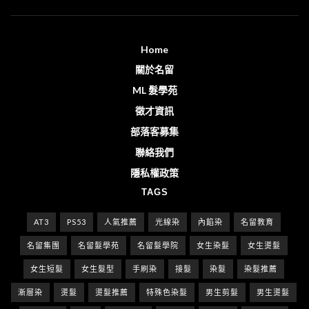
Home
關於名留
ML 髮學苑
徵才資訊
部落客募集
聯絡我們
隱私權政策
TAGS
AT3
PS53
人氣推薦
光線染
內餡染
名留教育
名留集團
名留髮學苑
名留髮學院
女生染髮
女生燙髮
女生短髮
女生髮型
手刷染
接髮
染髮
染髮推薦
漸層染
燙髮
燙髮推薦
特殊色染髮
男生剪髮
男生燙髮