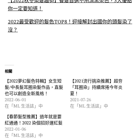
【2022秋冬染髮趨勢】養髮首選不用漂黑茶色，3大優點
你一定要知道！
2022最受歡迎的髮色TOP8！迎接解封出國你的頭髮染了
沒？
相關
【2022夢幻髮色特輯】女生短
【2021流行挑染推薦】超夯
髮/中長髮耳圈染髮作品，直髮
「耳圈染」持續席捲今年炎
也可以創造全新風格！
夏！
2022-06-01
2021-07-26
在「ML 生活誌」中
在「ML 生活誌」中
【春節髮型推薦】過年就是要
紅通通！2022 染個招好運紅髮
2022-01-06
在「ML 生活誌」中