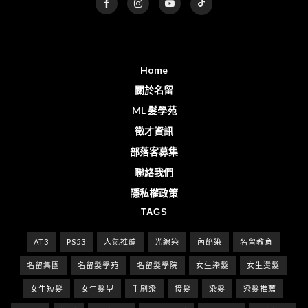
Home
關於名留
ML 髮學苑
徵才資訊
部落客募集
聯絡我們
隱私權政策
TAGS
AT3
PS53
人氣推薦
光線染
內餡染
名留教育
名留集團
名留髮學苑
名留髮學院
女生染髮
女生燙髮
女生短髮
女生髮型
手刷染
接髮
染髮
染髮推薦