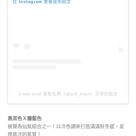
在 Instagram 查看這則貼文
ᴋ-sᴇɴ ʜᴀɪʀ 髮型名師（@at3_ksen）分享的貼文
黑茶色Ｘ霧藍色
被譽為仙氣組合之一！以冷色調來打造滿滿秋冬感，呈
現高冷的氣質！