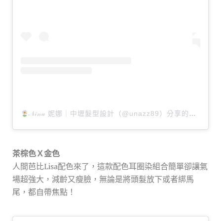
𝒩𝒾𝓃𝒶 妮娜｜中壢髮型設計（@unazz89）分享的貼文
茶棕色Ｘ金色
人間芭比Lisa配色來了，這款配色耳圈染組合簡單卻讓氣
場超強大，減齡又瘦臉，無論是將頭髮放下或者綁馬
尾，都自帶焦點！