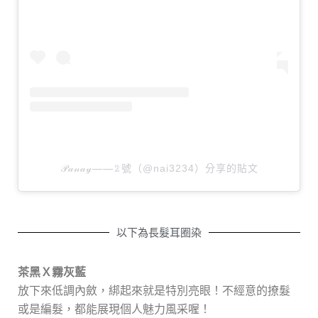
𝒫𝒶𝓃𝒶𝓎——𝟚號（@nai3234）分享的貼文
以下為長髮耳圈染
茶黑Ｘ霧灰藍
放下來低調內斂，綁起來就是特別亮眼！不經意的撩髮
或是編髮，都能展現個人魅力風采喔！