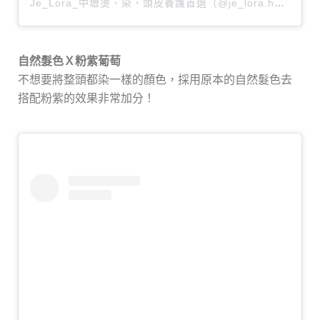
Je_Lora_中壢燙、染、頭皮養護首選（@je_lora.hair_stylist）分享的貼文
自然髮色Ｘ粉紫葡萄
不想要將整頭都染一樣的顏色，採用原本的自然髮色去
搭配粉紫的效果非常加分！