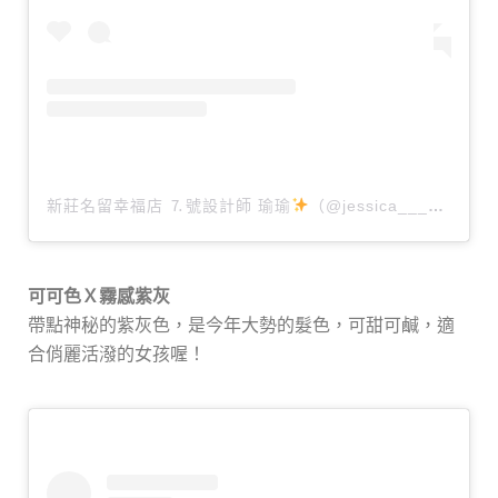
新莊名留幸福店 ⒎號設計師 瑜瑜
（@jessica___hair）分享的貼文
可可色Ｘ霧感紫灰
帶點神秘的紫灰色，是今年大勢的髮色，可甜可鹹，適
合俏麗活潑的女孩喔！