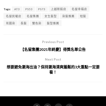
Tags:
AT3
PS53
PS73
上越新館店
名留幸福店
名留民權店
名留集團
女生髮型
染髮推薦
短髮
耳圈染
長髮
雙色染
髮型推薦
Previous Post
【名留集團2021年終慶】得獎名單公告
Next Post
想要避免瀏海出油？保持瀏海清爽蓬鬆的3大重點一定要
看！