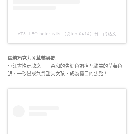
AT3_LEO hair stylist（@leo.0414）分享的貼文
焦糖巧克力Ｘ草莓果乾
小紅書推薦款之一！柔和的焦糖色調搭配甜美的草莓色
調，一秒變成氣質甜美女孩，成為矚目的焦點！