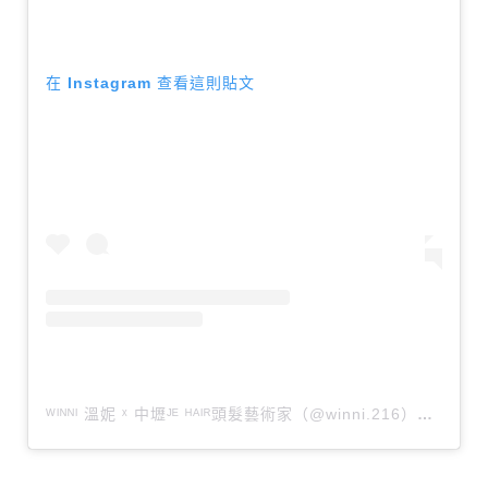
在 Instagram 查看這則貼文
ᵂᴵᴺᴺᴵ 溫妮 ˣ 中壢ᴶᴱ ᴴᴬᴵᴿ頭髮藝術家（@winni.216）分享的貼文