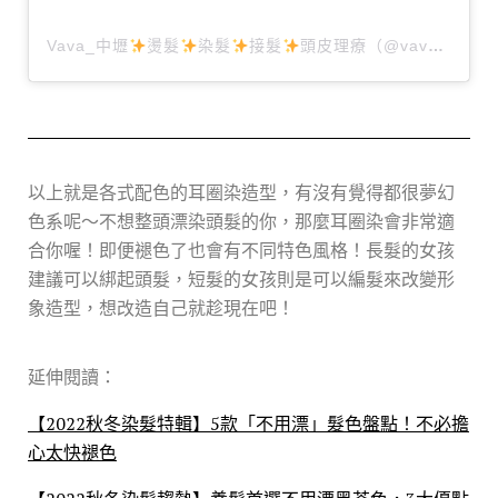
Vava_中壢
燙髮
染髮
接髮
頭皮理療（@vava_0401.1210._）分享的貼文
以上就是各式配色的耳圈染造型，有沒有覺得都很夢幻
色系呢～不想整頭漂染頭髮的你，那麼耳圈染會非常適
合你喔！即便褪色了也會有不同特色風格！長髮的女孩
建議可以綁起頭髮，短髮的女孩則是可以編髮來改變形
象造型，想改造自己就趁現在吧！
延伸閱讀：
【2022秋冬染髮特輯】5款「不用漂」髮色盤點！不必擔
心太快褪色