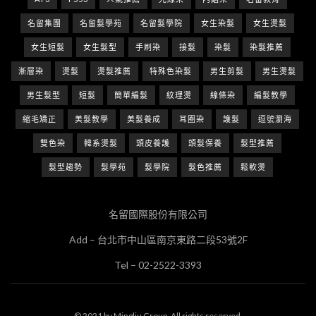
名留集團
名留髮學苑
名留髮學院
女生染髮
女生燙髮
女生短髮
女生髮型
手刷染
接髮
染髮
染髮推薦
漸層染
燙髮
燙髮推薦
特殊色染髮
男生剪髮
男生燙髮
男生髮型
短髮
簡單編髮
紋理燙
線條染
編髮教學
縮毛矯正
美髮教學
美髮養成
耳圈染
護髮
逗號瀏海
雙色染
韓系燙髮
頭皮養護
頭髮保養
髮型推薦
髮型趨勢
髮學苑
髮學院
髮色推薦
鬆軟燙
名留國際股份有限公司
Add – 台北市中山區南京東路二段53號2F
Tel – 02-2522-3393
© 2021 by Mingliu Group. All rights reserved.