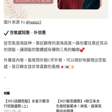
圖片來源 IG
@ssinz7
空氣感短髮 – 朴信惠
從空氣瀏海延伸，靠近顴骨的瀏海長度一路包覆住靠近耳朵
的頭髮，讓頭髮的整體感有種倒三角的輪廓
外層是內彎，髮尾用外翹C字外彎，可以很好地展現出空氣
感，是日韓女孩非常喜歡的風格
–
相關
【2021話題短髮】女星示範流
【2023髮型趨勢】6款日系女
行短髮趨勢 (上)
生極短髮範本！帥氣、甜美氛
2021-05-10
圍自由隨選