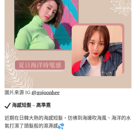
圖片來源 IG
@gojoonhee
海感短髮 – 高準熹
近期在日韓大熱的海感短髮，彷彿到海邊吹海風、海洋的水
氣打濕了頭髮般的濕溽感