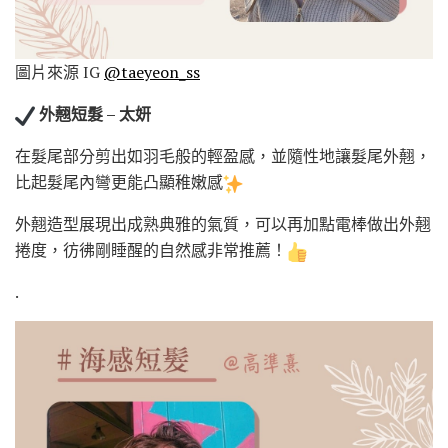
圖片來源 IG
@taeyeon_ss
外翹短髮 – 太妍
在髮尾部分剪出如羽毛般的輕盈感，並隨性地讓髮尾外翹，
比起髮尾內彎更能凸顯稚嫩感
外翹造型展現出成熟典雅的氣質，可以再加點電棒做出外翹
捲度，彷彿剛睡醒的自然感非常推薦！
.