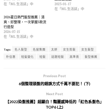
在「ML 生活誌」中
2023-01-17
在「ML 生活誌」中
2026夏日熱門髮型推薦｜清
爽、好整理，一次掌握5款流
行造型
2026-07-15
在「ML 生活誌」中
Tags:
名人髮型
名留集團
太妍
女生剪髮
女生髮型
朴信惠
短髪變化
短髮
話題短髮
高準熹
髮型推薦
Previous Post
6個整理頭髮的錯誤方式千萬不要犯！ (下)
Next Post
【2022染髮推薦】超顯白！豔麗感降低的「紅色系髮色」
TOP6 (上)