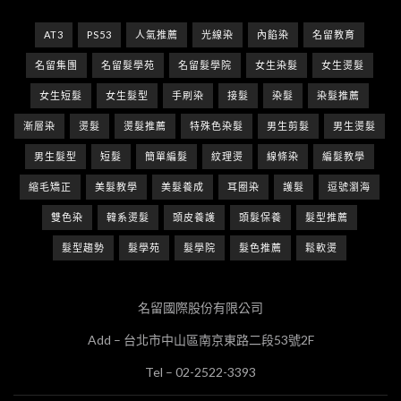
AT3
PS53
人氣推薦
光線染
內餡染
名留教育
名留集團
名留髮學苑
名留髮學院
女生染髮
女生燙髮
女生短髮
女生髮型
手刷染
接髮
染髮
染髮推薦
漸層染
燙髮
燙髮推薦
特殊色染髮
男生剪髮
男生燙髮
男生髮型
短髮
簡單編髮
紋理燙
線條染
編髮教學
縮毛矯正
美髮教學
美髮養成
耳圈染
護髮
逗號瀏海
雙色染
韓系燙髮
頭皮養護
頭髮保養
髮型推薦
髮型趨勢
髮學苑
髮學院
髮色推薦
鬆軟燙
名留國際股份有限公司
Add – 台北市中山區南京東路二段53號2F
Tel – 02-2522-3393