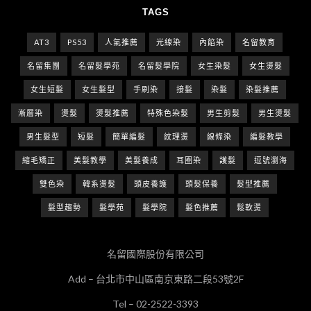
TAGS
AT3
PS53
人氣推薦
光線染
內餡染
名留教育
名留集團
名留髮學苑
名留髮學院
女生染髮
女生燙髮
女生短髮
女生髮型
手刷染
接髮
染髮
染髮推薦
漸層染
燙髮
燙髮推薦
特殊色染髮
男生剪髮
男生燙髮
男生髮型
短髮
簡單編髮
紋理燙
線條染
編髮教學
縮毛矯正
美髮教學
美髮養成
耳圈染
護髮
逗號瀏海
雙色染
韓系燙髮
頭皮養護
頭髮保養
髮型推薦
髮型趨勢
髮學苑
髮學院
髮色推薦
鬆軟燙
名留國際股份有限公司
Add – 台北市中山區南京東路二段53號2F
Tel – 02-2522-3393