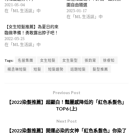
2021-05-04
圍自由隨選
在「ML 生活誌」中
2023-01-17
在「ML 生活誌」中
【女生短髮推薦】為夏日的來
臨做準備！勇敢露出脖子吧！
2022-03-25
在「ML 生活誌」中
Tags:
名留集團
女生短髮
女生髮型
張鈞甯
徐睿知
楊丞琳短髮
短髮
短髮趨勢
話題短髮
髮型推薦
Previous Post
【2022染髮推薦】超顯白！豔麗感降低的「紅色系髮色」
TOP6 (上)
Next Post
【2022染髮推薦】開運必染的女神「紅色系髮色」你染了