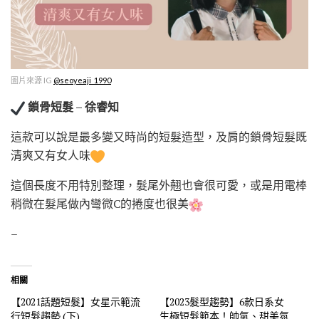
圖片來源 IG
@seoyeaji_1990
鎖骨短髮 – 徐睿知
這款可以說是最多變又時尚的短髮造型，及肩的鎖骨短髮既
清爽又有女人味
這個長度不用特別整理，髮尾外翹也會很可愛，或是用電棒
稍微在髮尾做內彎微C的捲度也很美
–
相關
【2021話題短髮】女星示範流
【2023髮型趨勢】6款日系女
行短髮趨勢 (下)
生極短髮範本！帥氣、甜美氛