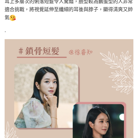
耳上多層次的俐落短髮令人驚豔，臉型較為鵝蛋型的人非常
適合挑戰，將視覺延伸至纖細的耳後與脖子，顯得清爽又帥
氣
.