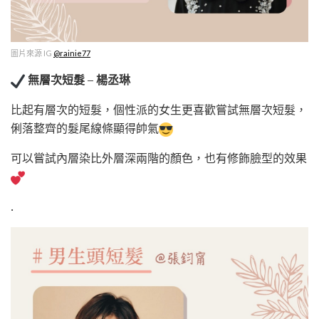
圖片來源 IG
@rainie77
無層次短髮 – 楊丞琳
比起有層次的短髮，個性派的女生更喜歡嘗試無層次短髮，
俐落整齊的髮尾線條顯得帥氣
可以嘗試內層染比外層深兩階的顏色，也有修飾臉型的效果
.