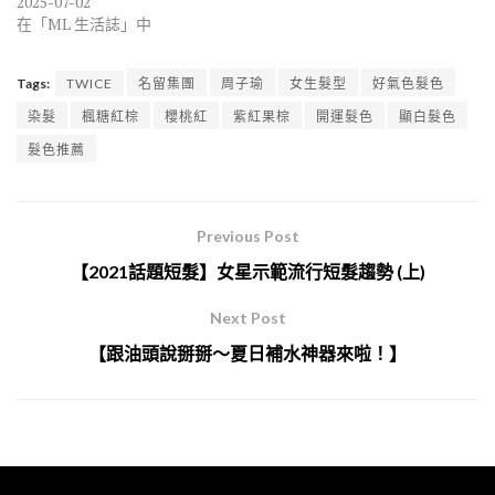
2025-07-02
在「ML 生活誌」中
Tags:
TWICE
名留集團
周子瑜
女生髮型
好氣色髮色
染髮
楓糖紅棕
櫻桃紅
紫紅果棕
開運髮色
顯白髮色
髮色推薦
Previous Post
【2021話題短髮】女星示範流行短髮趨勢 (上)
Next Post
【跟油頭說掰掰～夏日補水神器來啦！】