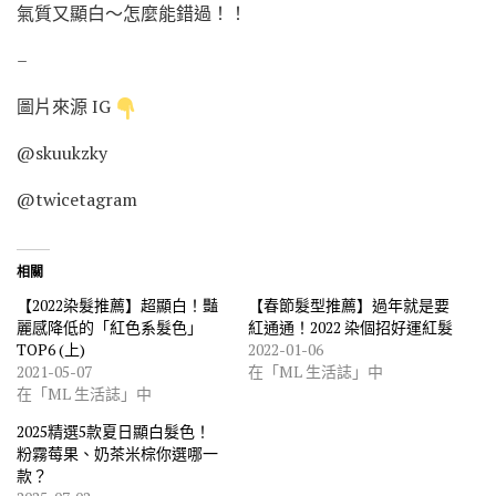
氣質又顯白～怎麼能錯過！！
–
圖片來源 IG
@skuukzky
@twicetagram
相關
【2022染髮推薦】超顯白！豔
【春節髮型推薦】過年就是要
麗感降低的「紅色系髮色」
紅通通！2022 染個招好運紅髮
TOP6 (上)
2022-01-06
2021-05-07
在「ML 生活誌」中
在「ML 生活誌」中
2025精選5款夏日顯白髮色！
粉霧莓果、奶茶米棕你選哪一
款？