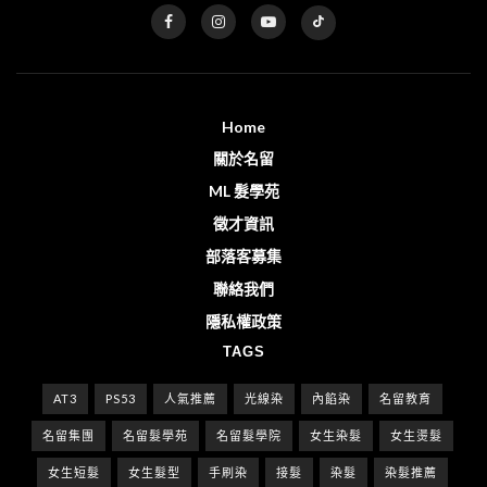
Home
關於名留
ML 髮學苑
徵才資訊
部落客募集
聯絡我們
隱私權政策
TAGS
AT3
PS53
人氣推薦
光線染
內餡染
名留教育
名留集團
名留髮學苑
名留髮學院
女生染髮
女生燙髮
女生短髮
女生髮型
手刷染
接髮
染髮
染髮推薦