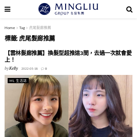
Home
Tag
虎尾髮廊推薦
標籤:
虎尾髮廊推薦
【雲林髮廊推薦】換髮型超推這3間，去過一次就會愛
上！
by
Kelly
2022-05-18
0
ML 生活誌