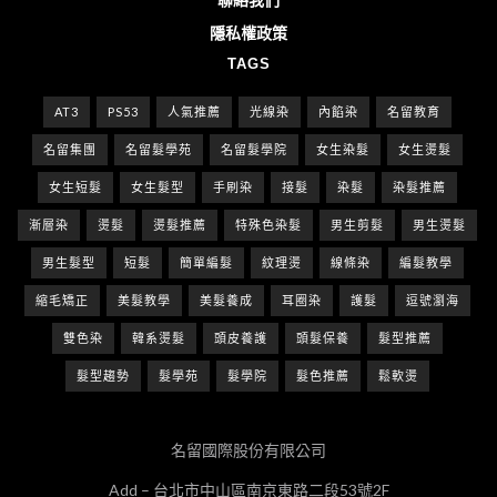
隱私權政策
TAGS
AT3
PS53
人氣推薦
光線染
內餡染
名留教育
名留集團
名留髮學苑
名留髮學院
女生染髮
女生燙髮
女生短髮
女生髮型
手刷染
接髮
染髮
染髮推薦
漸層染
燙髮
燙髮推薦
特殊色染髮
男生剪髮
男生燙髮
男生髮型
短髮
簡單編髮
紋理燙
線條染
編髮教學
縮毛矯正
美髮教學
美髮養成
耳圈染
護髮
逗號瀏海
雙色染
韓系燙髮
頭皮養護
頭髮保養
髮型推薦
髮型趨勢
髮學苑
髮學院
髮色推薦
鬆軟燙
名留國際股份有限公司
Add – 台北市中山區南京東路二段53號2F