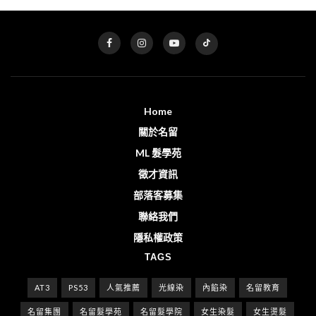
Home
關於名留
ML 髮學苑
徵才資訊
部落客募集
聯絡我們
隱私權政策
TAGS
AT3
PS53
人氣推薦
光線染
內餡染
名留教育
名留集團
名留髮學苑
名留髮學院
女生染髮
女生燙髮