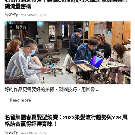
名留行銷進修營！製圖Canva技巧大躍進 掌握美業行
銷流量密碼
by
Kelly
2023-05-18
0
ML 髮學苑
好的作品更需要好的拍攝、製圖技巧，用圖像 ...
Read more
名留集團春夏髮型競賽：2023染髮流行趨勢與Y2K風
格結合贏得評審青睞！
by
Kelly
2023-05-18
0