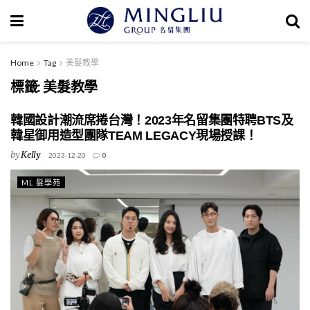
Home
Tag
美髮教學
標籤:
美髮教學
韓國設計潮流席捲台灣！2023年名留集團特聘BTS及
韓星御用造型團隊TEAM LEGACY現場授課！
by
Kelly
2023-12-20
0
ML 髮學苑