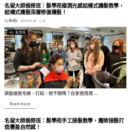
名留大師進修班：髮學苑極潤光感結構式護髮教學，
結構式護髮深層修復護髮！
by
Kelly
2023-05-18
0
ML 髮學苑
頭髮總是毛躁、打結、梳不開嗎？在家使用潤 ...
Read more
名留大師進修班：髮學苑手工接髮教學，魔術接髮打
造豐盈自然感！