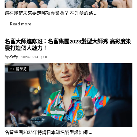
還在迷茫未來要走哪項專業嗎？ 在升學的路 ...
Read more
名留大師進修班：名留集團2023髮型大師秀 高彩度染
髮打造個人魅力！
by
Kelly
2024-05-14
0
ML 髮學苑
名留集團2023年特請日本知名髮型設計師 ...