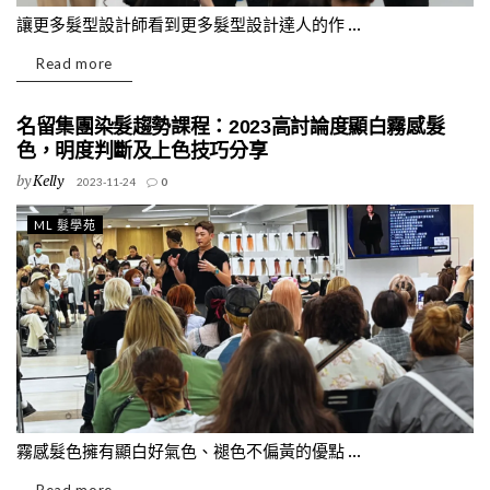
讓更多髮型設計師看到更多髮型設計達人的作 ...
Read more
名留集團染髮趨勢課程：2023高討論度顯白霧感髮
色，明度判斷及上色技巧分享
by
Kelly
2023-11-24
0
ML 髮學苑
霧感髮色擁有顯白好氣色、褪色不偏黃的優點 ...