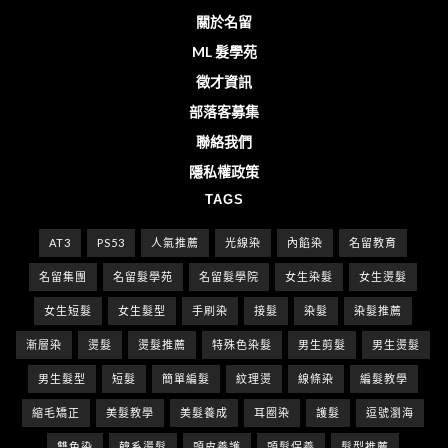
關於名留
ML 髮學苑
徵才資訊
部落客募集
聯絡我們
隱私權政策
TAGS
AT3
PS53
人氣推薦
光線染
內餡染
名留教育
名留集團
名留髮學苑
名留髮學院
女生染髮
女生燙髮
女生短髮
女生髮型
手刷染
接髮
染髮
染髮推薦
漸層染
燙髮
燙髮推薦
特殊色染髮
男生剪髮
男生燙髮
男生髮型
短髮
簡單編髮
紋理燙
線條染
編髮教學
縮毛矯正
美髮教學
美髮養成
耳圈染
護髮
逗號瀏海
雙色染
韓系燙髮
頭皮養護
頭髮保養
髮型推薦