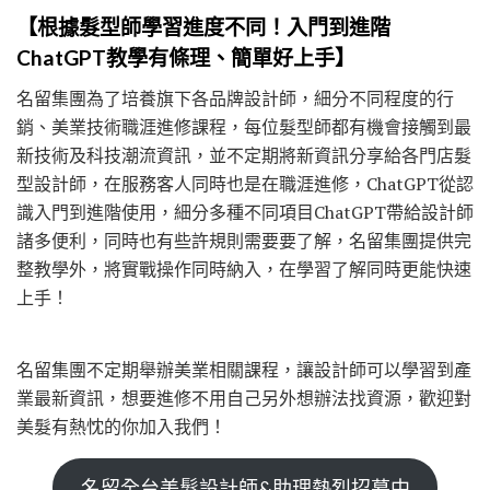
【根據髮型師學習進度不同！入門到進階
ChatGPT教學有條理、簡單好上手】
名留集團為了培養旗下各品牌設計師，細分不同程度的行
銷、美業技術職涯進修課程，每位髮型師都有機會接觸到最
新技術及科技潮流資訊，並不定期將新資訊分享給各門店髮
型設計師，在服務客人同時也是在職涯進修，ChatGPT從認
識入門到進階使用，細分多種不同項目ChatGPT帶給設計師
諸多便利，同時也有些許規則需要要了解，名留集團提供完
整教學外，將實戰操作同時納入，在學習了解同時更能快速
上手！
名留集團不定期舉辦美業相關課程，讓設計師可以學習到產
業最新資訊，想要進修不用自己另外想辦法找資源，歡迎對
美髮有熱忱的你加入我們！
名留全台美髮設計師&助理熱烈招募中