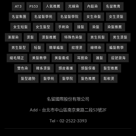
AT3
PS53
人氣推薦
光線染
內餡染
名留教育
名留集團
名留髮學苑
名留髮學院
女生染髮
女生燙髮
女生短髮
女生髮型
手刷染
接髮
染髮
染髮推薦
漸層染
燙髮
燙髮推薦
特殊色染髮
男生剪髮
男生燙髮
男生髮型
短髮
簡單編髮
紋理燙
線條染
編髮教學
縮毛矯正
美髮教學
美髮養成
耳圈染
護髮
逗號瀏海
雙色染
韓系燙髮
頭皮養護
頭髮保養
髮型推薦
髮型趨勢
髮學苑
髮學院
髮色推薦
鬆軟燙
名留國際股份有限公司
Add – 台北市中山區南京東路二段53號2F
Tel – 02-2522-3393