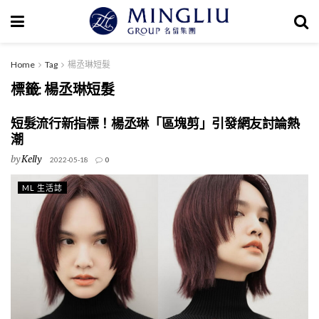
Home
Tag
楊丞琳短髮
標籤:
楊丞琳短髮
短髮流行新指標！楊丞琳「區塊剪」引發網友討論熱
潮
by
Kelly
2022-05-18
0
ML 生活誌