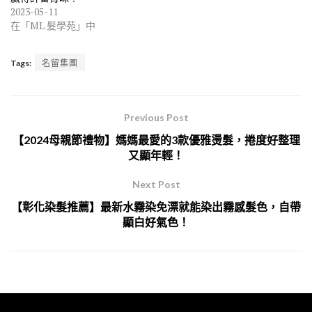
2023-05-11
在「ML 髮學苑」中
Tags:
名留集團
Previous Post
【2024母親節禮物】媽媽最愛的3款優雅燙髮，捲度好整理
又顯年輕！
Next Post
【彰化染髮推薦】最新水霧染免漂就能染出霧感髮色，自帶
顯白好氣色！