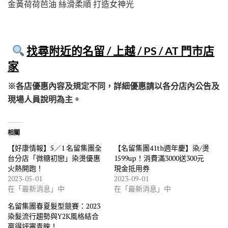
金黃荷荷芭油 絲滑柔順 打造女神光
找尋附近的名留 / 上越 / PS / AT 門市店
家
※各店優惠內容及規定不同，詳細優惠請以各分店內公告及
現場人員說明為主。
相關
【好康情報】5／1 名留集團全
【名留集團41th週年慶】染/燙
台分店「微糖初戀」染燙優惠
1599up！消費滿3000送300元
火熱開跑！
現金抵用券
2023-05-01
2023-09-01
在「最新消息」中
在「最新消息」中
名留集團春夏髮型競賽：2023
染髮流行趨勢與Y2K風格結合
贏得評審青睞！