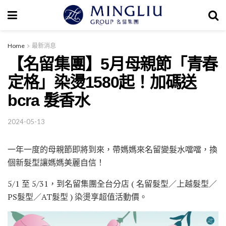
Home
最新消息
【名留集團】5月母親節「青春
定格」染燙1580起！加碼送
bcra 髮香水
2024-05-13
一年一度的母親節即將到來，帶媽媽來名留變髮水噹噹，換
個新髮型讓媽媽美麗自信！
5/1 至 5/31，到名留集團全台分店 ( 名留髮型／上越髮型／
PS髮型／AT髮型 ) 染燙享超值活動價。