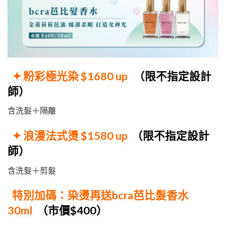
✦ 粉彩極光染
$1680 up
（限不指定設計
師）
含洗髮＋隔離
✦ 浪漫法式燙
$1580 up
（限不指定設計
師）
含洗髮＋剪髮
特別加碼：染燙再送bcra芭比髮香水
30ml
（市價$400）