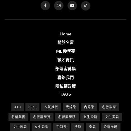
Home
關於名留
ML 髮學苑
徵才資訊
部落客募集
聯絡我們
隱私權政策
TAGS
AT3
PS53
人氣推薦
光線染
內餡染
名留教育
名留集團
名留髮學苑
名留髮學院
女生染髮
女生燙髮
女生短髮
女生髮型
手刷染
接髮
染髮
染髮推薦