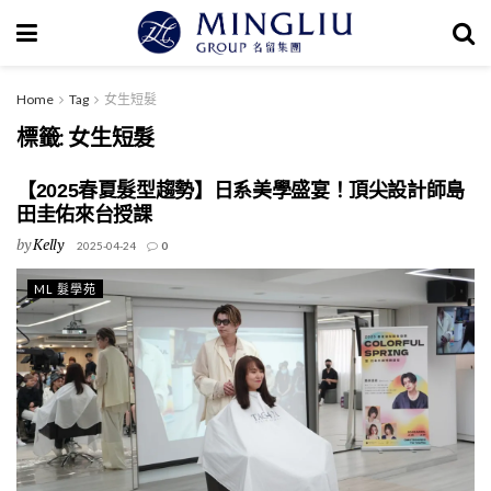
Home
Tag
女生短髮
標籤:
女生短髮
【2025春夏髮型趨勢】日系美學盛宴！頂尖設計師島
田圭佑來台授課
by
Kelly
2025-04-24
0
ML 髮學苑