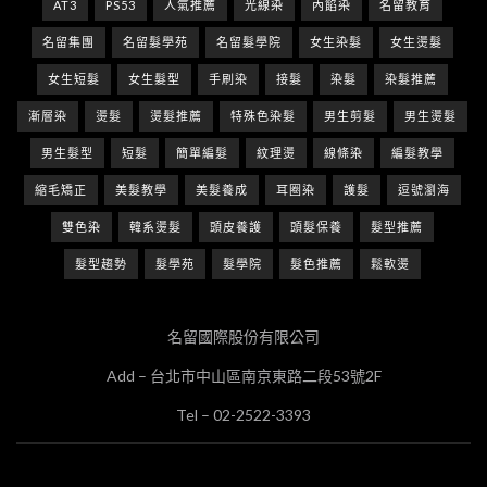
AT3
PS53
人氣推薦
光線染
內餡染
名留教育
名留集團
名留髮學苑
名留髮學院
女生染髮
女生燙髮
女生短髮
女生髮型
手刷染
接髮
染髮
染髮推薦
漸層染
燙髮
燙髮推薦
特殊色染髮
男生剪髮
男生燙髮
男生髮型
短髮
簡單編髮
紋理燙
線條染
編髮教學
縮毛矯正
美髮教學
美髮養成
耳圈染
護髮
逗號瀏海
雙色染
韓系燙髮
頭皮養護
頭髮保養
髮型推薦
髮型趨勢
髮學苑
髮學院
髮色推薦
鬆軟燙
名留國際股份有限公司
Add – 台北市中山區南京東路二段53號2F
Tel – 02-2522-3393