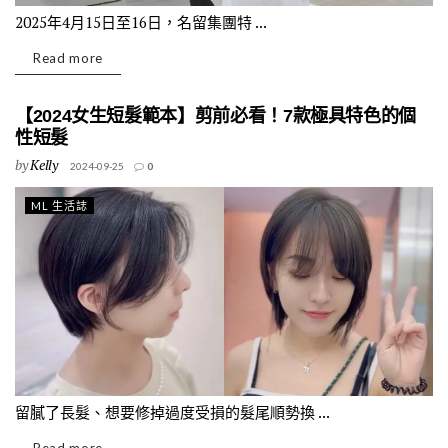
2025年4月15日至16日，名留集團特 ...
Read more
【2024女生短髮範本】剪前必看！7款極具特色的個
性短髮
by
Kelly
2024-09-25
0
ML 生活誌
留膩了長髮、想要修掉過度受損的髮尾順勢換 ...