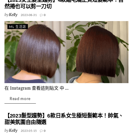
【2023女生髮型趨勢】4款縮毛矯正齊短髮範本！自
然捲也可以剪一刀切
by
Kelly
2023-08-31
0
ML 生活誌
在 Instagram 查看這則貼文 中 ...
Read more
【2023髮型趨勢】6款日系女生極短髮範本！帥氣、
甜美氛圍自由隨選
by
Kelly
2023-05-15
0