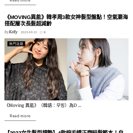
Read more
《MOVING異能》韓孝周3款女神髮型盤點！空氣瀏海
搭配層次長髮超減齡
by
Kelly
2023-09-13
0
熱門話題
《Moving 異能》（韓語：무빙）為D ...
Read more