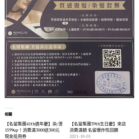
相關
【名留集團41th週年慶】染/燙
【名留集團39th生日慶】來店
1599up！消費滿3000送300元
消費滿額 名留爆炸性回饋
現金抵用券
2021-10-01