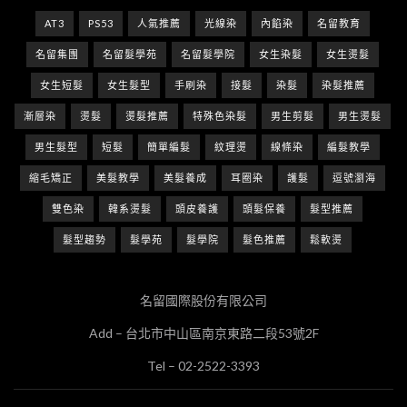
AT3
PS53
人氣推薦
光線染
內餡染
名留教育
名留集團
名留髮學苑
名留髮學院
女生染髮
女生燙髮
女生短髮
女生髮型
手刷染
接髮
染髮
染髮推薦
漸層染
燙髮
燙髮推薦
特殊色染髮
男生剪髮
男生燙髮
男生髮型
短髮
簡單編髮
紋理燙
線條染
編髮教學
縮毛矯正
美髮教學
美髮養成
耳圈染
護髮
逗號瀏海
雙色染
韓系燙髮
頭皮養護
頭髮保養
髮型推薦
髮型趨勢
髮學苑
髮學院
髮色推薦
鬆軟燙
名留國際股份有限公司
Add – 台北市中山區南京東路二段53號2F
Tel – 02-2522-3393