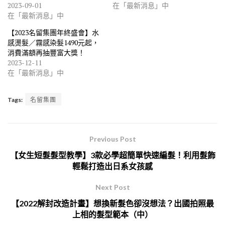
2023-09-01
在「最新消息」中
在「最新消息」中
【2023名留集團年終盛會】水
感燙髮／霧感染髮1490元起，
消費滿額再抽豐富大獎！
2023-12-11
在「最新消息」中
Tags:
名留集團
Previous Post
【女生短髮髮型教學】3款必學超簡單快速編髮！利用髮飾
輕鬆打造出日系女孩感
Next Post
【2022解封改造計畫】想換新髮色卻沒想法？出國拍照最
上相的髮型範本（中）