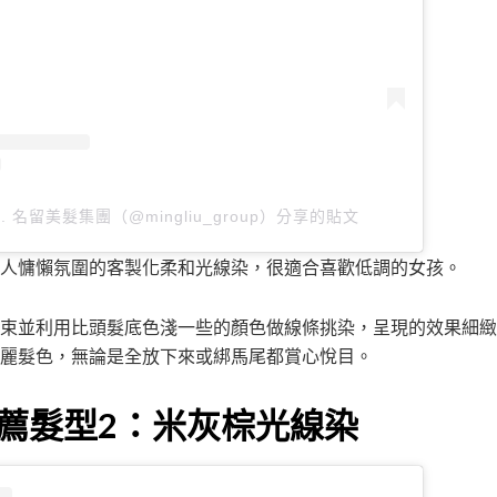
oup. 名留美髮集團（@mingliu_group）分享的貼文
人慵懶氛圍的客製化柔和光線染，很適合喜歡低調的女孩。
束並利用比頭髮底色淺一些的顏色做線條挑染，呈現的效果細緻
麗髮色，無論是全放下來或綁馬尾都賞心悅目。
薦髮型2：米灰棕光線染