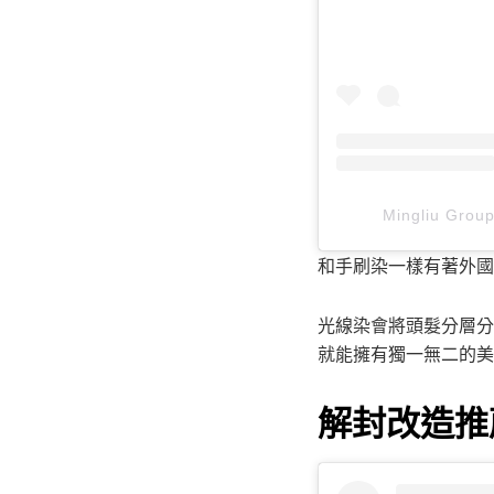
Mingliu Gr
和手刷染一樣有著外國
光線染會將頭髮分層分
就能擁有獨一無二的美
解封改造推