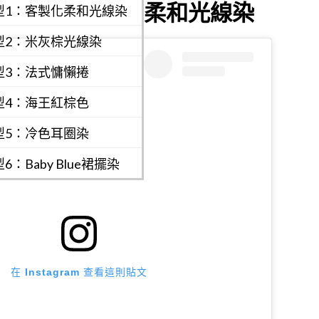
柔和光線染
型1：客製化柔和光線染
型2：米灰棕光線染
型3：法式慵懶捲
型4：海王紅棕色
型5：冷色耳圈染
：Baby Blue裙擺染
在 Instagram 查看這則貼文