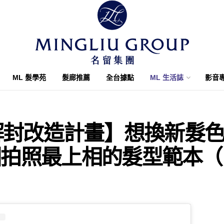
ML 髮學苑
髮廊推薦
全台據點
ML 生活誌
影音
2解封改造計畫】想換新髮
國拍照最上相的髮型範本（