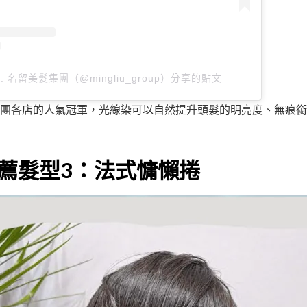
oup. 名留美髮集團（@mingliu_group）分享的貼文
團各店的人氣冠軍，光線染可以自然提升頭髮的明亮度、無痕銜
薦髮型3：法式慵懶捲