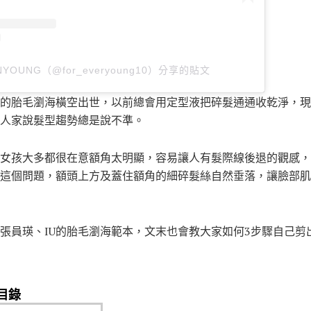
YOUNG（@for_everyoung10）分享的貼文
的胎毛瀏海橫空出世，以前總會用定型液把碎髮通通收乾淨，現
人家說髮型趨勢總是說不準。
女孩大多都很在意額角太明顯，容易讓人有髮際線後退的觀感，
這個問題，額頭上方及蓋住額角的細碎髮絲自然垂落，讓臉部肌
張員瑛、IU的胎毛瀏海範本，文末也會教大家如何3步驟自己剪
目錄