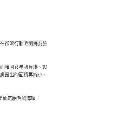
在卻流行胎毛瀏海為臉
而韓國女星張員瑛、IU
膚露出的面積再縮小，
出仙氣胎毛瀏海喔！