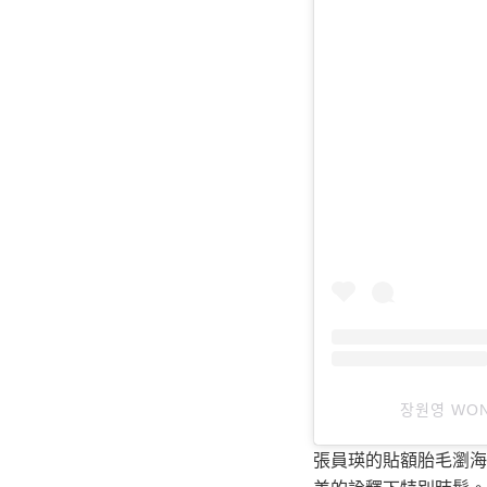
장원영 WON
張員瑛的貼額胎毛瀏海