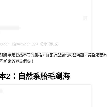
eYeon（@taeyeon_ss）分享的貼文
張員瑛是截然不同的風格，搭配造型變化可鹽可甜，讓整體更有
看起來減齡又俏皮！
本2：自然系胎毛瀏海