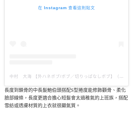
在 Instagram 查看這則貼文
中村 大海 【外ハネボブ/ボブ／切りっぱなしボブ】（@____daia____）分享的貼文
長度到鎖骨的中長髮鮑伯頭搭配S型捲度能修飾顴骨、柔化
臉部線條，長度更適合擔心短髮會太過稚氣的上班族，搭配
雪紡或透膚材質的上衣就很顯氣質。