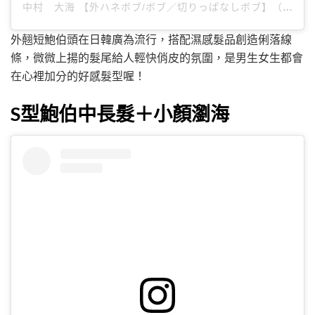
中村 大海 【外ハネボブ/ボブ／切りっぱなしボブ】（@____daia____）分享的貼文
外翹短鮑伯頭在日韓廣為流行，搭配濕感髮品創造俐落線
條，微微上揚的髮尾給人輕快俏皮的氛圍，是男生女生都會
在心裡加分的好感髮型喔！
S型鮑伯中長髮＋小顏瀏海