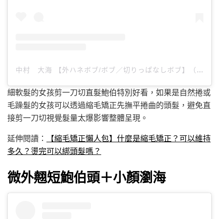
中村 大海 【外ハネボブ/ボブ／切りっぱなしボブ】（@____daia____）分享的貼文
細軟髮的女孩剪一刀切直髮鮑伯特別好看，如果是自然捲或
毛躁髮的女孩可以透過縮毛矯正先撫平捲曲的頭髮，避免直
接剪一刀切視覺髮量太爆影響整體呈現。
延伸閱讀：
【縮毛矯正懶人包】什麼是縮毛矯正？可以維持
多久？燙完可以綁頭髮嗎？
微外翹短鮑伯頭＋小顏瀏海