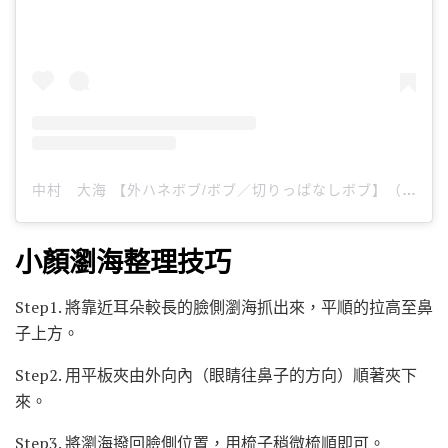
中村 大海 【外ハネボブ/ボブ／切りっぱなしボブ】（@____daia____）分享的貼文
小顏瀏海整理技巧
Step1. 將靠近耳朵較長的臉側瀏海抓出來，平順的拉高至鼻
子上方。
Step2. 用平板夾由外向內（眼睛往鼻子的方向）順著夾下
來。
Step3. 將瀏海撥回臉側位置，用梳子稍微梳順即可。