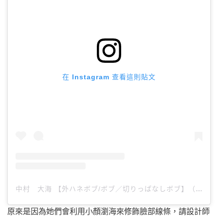
在 Instagram 查看這則貼文
中村 大海 【外ハネボブ/ボブ／切りっぱなしボブ】（@____daia____）分享的貼文
原來是因為她們會利用小顏瀏海來修飾臉部線條，請設計師