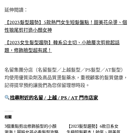
延伸閱讀：
【2023髮型趨勢】5款熱門女生短髮盤點！甜美花朵燙、個
性狼尾剪打造小顏女神
【2023女生髮型趨勢】韓系公主切、小臉層次剪掀起話
題，修飾臉型超有感！
名留集團分店（名留髮型／上越髮型／PS髮型／AT髮型）
均使用優質染劑及高品質燙髮藥水，重視顧客的髮質健康，
記得提早預約讓我們為您保留理想時段。
找尋附近的名留 / 上越 / PS / AT 門市店家
相關
3個重點剪出修飾臉型的小顏
【2023髮型趨勢】6款日系女
瀏海！圓臉女孩必看髮型攻略
生極短髮範本！帥氣、甜美氛