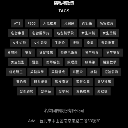
隱私權政策
TAGS
AT3
PS53
人氣推薦
光線染
內餡染
名留教育
名留集團
名留髮學苑
名留髮學院
女生染髮
女生燙髮
女生短髮
女生髮型
手刷染
接髮
染髮
染髮推薦
漸層染
燙髮
燙髮推薦
特殊色染髮
男生剪髮
男生燙髮
男生髮型
短髮
簡單編髮
紋理燙
線條染
編髮教學
縮毛矯正
美髮教學
美髮養成
耳圈染
護髮
逗號瀏海
雙色染
韓系燙髮
頭皮養護
頭髮保養
髮型推薦
髮型趨勢
髮學苑
髮學院
髮色推薦
鬆軟燙
名留國際股份有限公司
Add – 台北市中山區南京東路二段53號2F