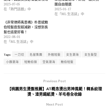
2023-07-05
圍自由隨選
在「熱門話題」中
2023-01-17
在「ML 生活誌」中
《非常律師禹恩禑》朴恩斌鮑
伯短髮造型超減齡，沒想到長
髮也這麼好看！
2022-08-01
在「ML 生活誌」中
Tags:
一刀切
名留集團
外翹短髮
女生瀏海
女生髮型
小顏瀏海
短鮑伯頭
空氣瀏海
鮑伯短髮
Previous Post
【桃園男生燙髮推薦】AT概念燙出男神風範！韓系紋理
燙、渣男錫紙燙、羊毛卷全收錄
Next Post