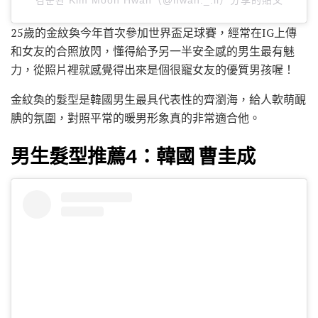
김문환 Kim Moon Hwan（@hwan._.ii）分享的貼文
25歲的金紋奐今年首次參加世界盃足球賽，經常在IG上傳
和女友的合照放閃，懂得給予另一半安全感的男生最有魅
力，從照片裡就感覺得出來是個很寵女友的優質男孩喔！
金紋奐的髮型是韓國男生最具代表性的齊瀏海，給人軟萌靦
腆的氛圍，對照平常的暖男形象真的非常適合他。
男生髮型推薦4：韓國 曹圭成