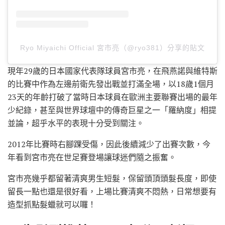
Ryo Miyaichi Official 宮市亮（@ryo381）分享的貼文
現年29歲的日本國家代表隊球員宮市亮，在飛燕諾與維特斯
的比賽中作為左邊前衛先發出戰並打滿全場，以18歲1個月
23天的年齡打破了當時日本球員在歐洲主要聯賽出場的最年
少紀錄，甚至與世界球壇中的傳奇巨星之一「羅納度」相提
並論，超乎水平的表現十分受到關注。
2012年比賽時右腳踝受傷，因此後續減少了出賽次數，今
年看到宮市亮在世足賽登場讓球迷們隨之振奮。
宮市亮幾乎都留著清爽男生短髮，保留頭頂頭髮長度，即使
留長一點也還是很好看，上場比賽清爽不悶熱，日常想要有
造型抓點髮蠟就可以囉！