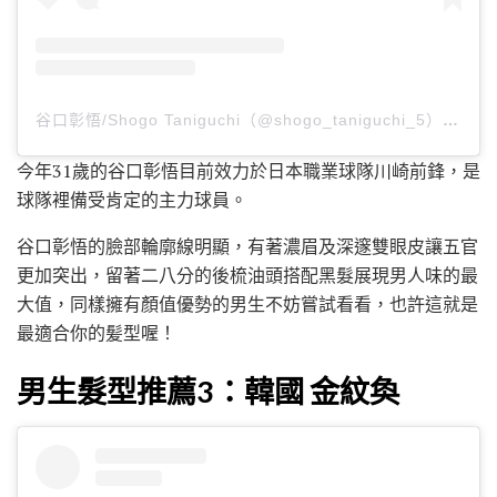
谷口彰悟/Shogo Taniguchi（@shogo_taniguchi_5）分享的貼文
今年31歲的谷口彰悟目前效力於日本職業球隊川崎前鋒，是
球隊裡備受肯定的主力球員。
谷口彰悟的臉部輪廓線明顯，有著濃眉及深邃雙眼皮讓五官
更加突出，留著二八分的後梳油頭搭配黑髮展現男人味的最
大值，同樣擁有顏值優勢的男生不妨嘗試看看，也許這就是
最適合你的髪型喔！
男生髮型推薦3：韓國 金紋奐