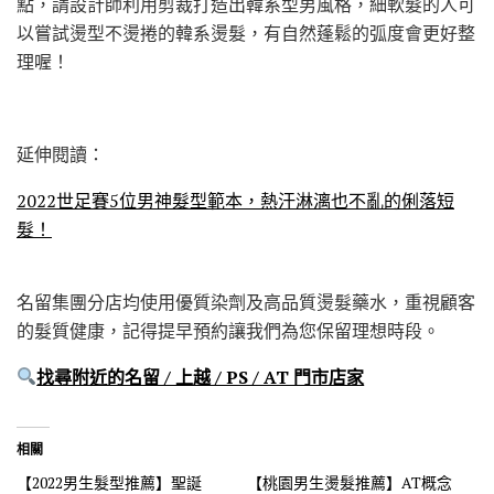
點，請設計師利用剪裁打造出韓系型男風格，細軟髮的人可
以嘗試燙型不燙捲的韓系燙髮，有自然蓬鬆的弧度會更好整
理喔！
延伸閱讀：
2022世足賽5位男神髮型範本，熱汗淋漓也不亂的俐落短
髮！
名留集團分店均使用優質染劑及高品質燙髮藥水，重視顧客
的髮質健康，記得提早預約讓我們為您保留理想時段。
找尋附近的名留 / 上越 / PS / AT 門市店家
相關
【2022男生髮型推薦】聖誕
【桃園男生燙髮推薦】AT概念