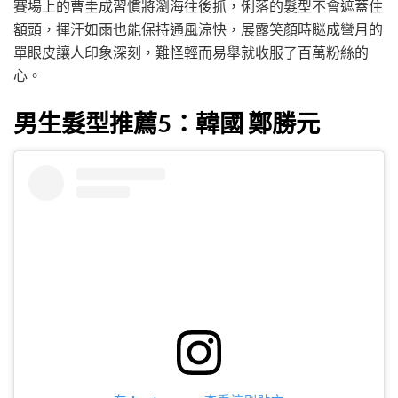
賽場上的曹圭成習慣將瀏海往後抓，俐落的髮型不會遮蓋住
額頭，揮汗如雨也能保持通風涼快，展露笑顏時瞇成彎月的
單眼皮讓人印象深刻，難怪輕而易舉就收服了百萬粉絲的
心。
男生髮型推薦5：韓國 鄭勝元