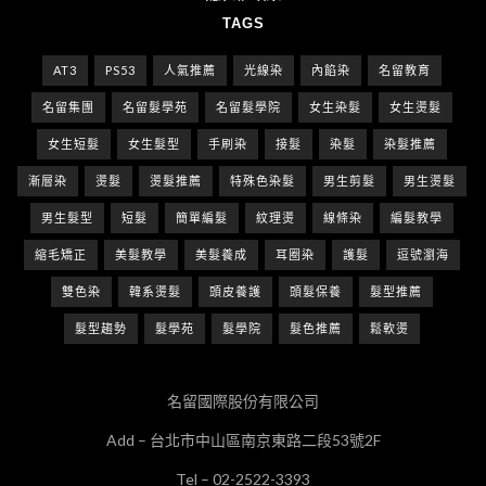
TAGS
AT3
PS53
人氣推薦
光線染
內餡染
名留教育
名留集團
名留髮學苑
名留髮學院
女生染髮
女生燙髮
女生短髮
女生髮型
手刷染
接髮
染髮
染髮推薦
漸層染
燙髮
燙髮推薦
特殊色染髮
男生剪髮
男生燙髮
男生髮型
短髮
簡單編髮
紋理燙
線條染
編髮教學
縮毛矯正
美髮教學
美髮養成
耳圈染
護髮
逗號瀏海
雙色染
韓系燙髮
頭皮養護
頭髮保養
髮型推薦
髮型趨勢
髮學苑
髮學院
髮色推薦
鬆軟燙
名留國際股份有限公司
Add – 台北市中山區南京東路二段53號2F
Tel – 02-2522-3393