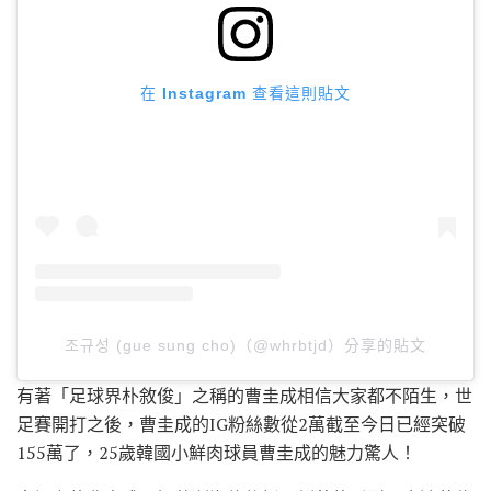
在 Instagram 查看這則貼文
조규성 (gue sung cho)（@whrbtjd）分享的貼文
有著「足球界朴敘俊」之稱的曹圭成相信大家都不陌生，世
足賽開打之後，曹圭成的IG粉絲數從2萬截至今日已經突破
155萬了，25歲韓國小鮮肉球員曹圭成的魅力驚人！