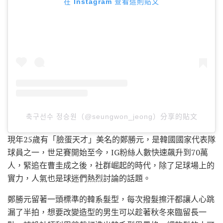
在 Instagram 查看這則貼文
축구선수 정승원（@seungwon_jeong）分享的貼文
現年25歲有「臉蛋天才」美名的鄭勝元，是韓國國家代表隊
球員之一，世足賽開始至今，IG粉絲人數快速飆升到70萬
人，緊追在曹圭成之後，社群崛起的時代，除了足球場上的
實力，人氣也是球迷們熱烈討論的話題。
鄭勝元留著一頭標準的韓系髮型，每次撥髮擦汗都讓人心跳
漏了半拍，想要改變造型的男生可以趁著秋冬來臨留長一