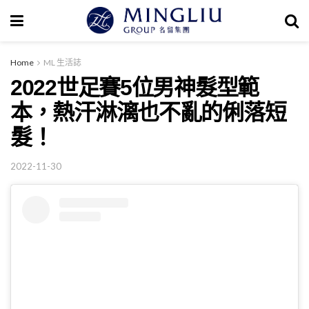
Home
ML 生活誌
2022世足賽5位男神髮型範
本，熱汗淋漓也不亂的俐落短
髮！
2022-11-30