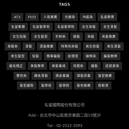
TAGS
AT3
PS53
人氣推薦
光線染
內餡染
名留教育
名留集團
名留髮學苑
名留髮學院
女生染髮
女生燙髮
女生短髮
女生髮型
手刷染
接髮
染髮
染髮推薦
漸層染
燙髮
燙髮推薦
特殊色染髮
男生剪髮
男生燙髮
男生髮型
短髮
簡單編髮
紋理燙
線條染
編髮教學
縮毛矯正
美髮教學
美髮養成
耳圈染
護髮
逗號瀏海
雙色染
韓系燙髮
頭皮養護
頭髮保養
髮型推薦
髮型趨勢
髮學苑
髮學院
髮色推薦
鬆軟燙
名留國際股份有限公司
Add – 台北市中山區南京東路二段53號2F
Tel – 02-2522-3393