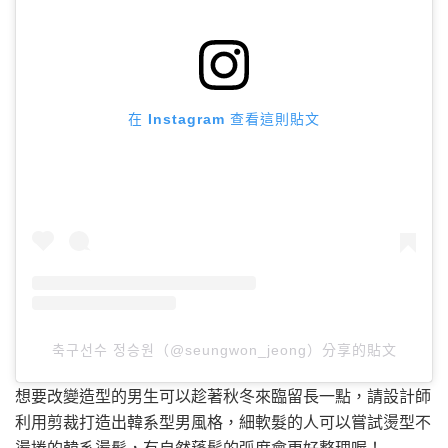
在 Instagram 查看這則貼文
축구선수 정승원（@seungwon_jeong）分享的貼文
想要改變造型的男生可以趁著秋冬來臨留長一點，請設計師
利用剪裁打造出韓系型男風格，細軟髮的人可以嘗試燙型不
燙捲的韓系燙髮，有自然蓬鬆的弧度會更好整理喔！