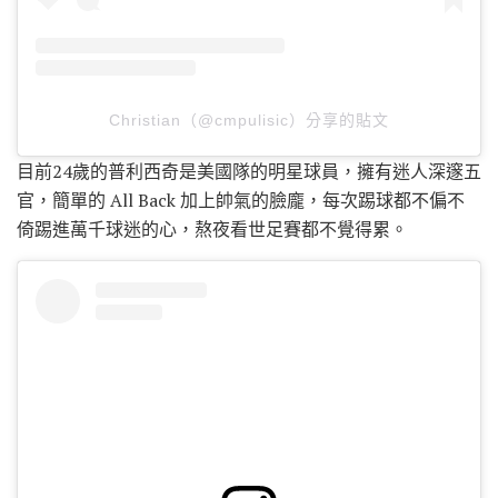
Christian（@cmpulisic）分享的貼文
目前24歲的普利西奇是美國隊的明星球員，擁有迷人深邃五
官，簡單的 All Back 加上帥氣的臉龐，每次踢球都不偏不
倚踢進萬千球迷的心，熬夜看世足賽都不覺得累。