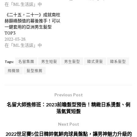
在「ML 生活誌」中
《二十五，二十一》成就南柱
赫巔峰顏值的幕後推手！可以
一鍵套用的亞洲男生髮型
TOP3
2022-03-28
在「ML 生活誌」中
Tags:
名留集團
男生短髮
男生髮型
韓式燙髮
韓系髮型
飛機頭
髮型推薦
Previous Post
名留大師進修班：2023前瞻髮型預告！精緻日系燙髮、俐
落氣質短髮
Next Post
2022世足賽5位日韓帥氣鮮肉球員盤點，讓男神魅力升級的