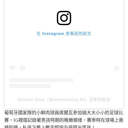
在 Instagram 查看這則貼文
António Silva（@antoniosilva.66）分享的貼文
葡萄牙國家隊的小鮮肉球員席爾瓦參加過大大小小的足球比
賽，IG裡還記錄著男孩時期的稚嫩模樣，賽季時在球場上衝
鋒陷陣，私底下戴上鴨舌帽完全是陽光男孩！