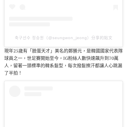
축구선수 정승원（@seungwon_jeong）分享的貼文
現年25歲有「臉蛋天才」美名的鄭勝元，是韓國國家代表隊
球員之一，世足賽開始至今，IG粉絲人數快速飆升到70萬
人，留著一頭標準的韓系髮型，每次撥髮擦汗都讓人心跳漏
了半拍！