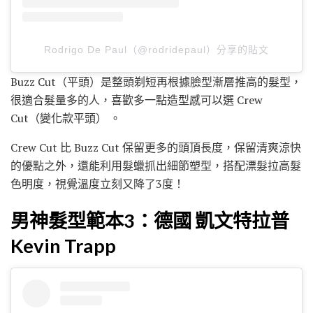
Rodrigo De Paul（@rodridepaul）分享的貼文
Buzz Cut（平頭）是整頭剃短再根據臉型漸層推高的髮型，
很適合髮量多的人，喜歡多一點造型感可以選 Crew
Cut（變化款平頭） 。
Crew Cut 比 Buzz Cut 保留更多的頭頂長度，保留清爽涼快
的優點之外，還能利用髮蠟抓出細節塑型，搭配漂髮拉高髮
色明度，視覺溫度立刻又降了3度！
男神髮型範本3：德國 凱文特拉普
Kevin Trapp