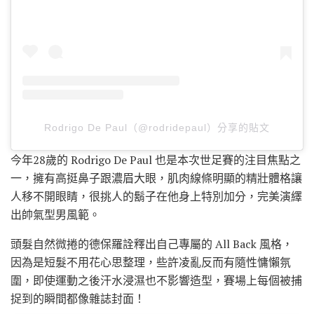
Rodrigo De Paul（@rodridepaul）分享的貼文
今年28歲的 Rodrigo De Paul 也是本次世足賽的注目焦點之
一，擁有高挺鼻子跟濃眉大眼，肌肉線條明顯的精壯體格讓
人移不開眼睛，很挑人的鬍子在他身上特別加分，完美演繹
出帥氣型男風範。
頭髮自然微捲的德保羅詮釋出自己專屬的 All Back 風格，
因為是短髮不用花心思整理，些許凌亂反而有隨性慵懶氛
圍，即使運動之後汗水浸濕也不影響造型，賽場上每個被捕
捉到的瞬間都像雜誌封面！