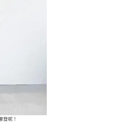
髦摩登呢！