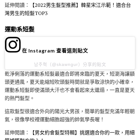
延伸閱讀：
【2022男生髮型推薦】韓星宋江示範！適合台
灣男生的短髮TOP3
運動系短髮
在 Instagram 查看這則貼文
남주혁（@skawngur）分享的貼文
乾淨俐落的運動系短髮最適合即將來臨的夏天，短瀏海讓額
頭更通風，夏天能縮短吹頭髮時間就是爭取涼快的小確幸，
運動系短髮即使滿頭大汗也不會看起來太邋遢，一直是夏天
的熱門髮型。
這款髮型很適合外向的陽光大男孩，簡單的髮型充滿年輕朝
氣，很像學校裡運動細胞超強的帥氣學長喔！
延伸閱讀：
【男女約會髮型特輯】挑選適合你的一款，用細