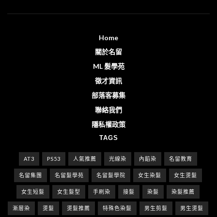
Home
關於名留
ML 髮學苑
徵才資訊
部落客募集
聯絡我們
隱私權政策
TAGS
AT3
PS53
人氣推薦
光線染
內餡染
名留教育
名留集團
名留髮學苑
名留髮學院
女生染髮
女生燙髮
女生短髮
女生髮型
手刷染
接髮
染髮
染髮推薦
漸層染
燙髮
燙髮推薦
特殊色染髮
男生剪髮
男生燙髮