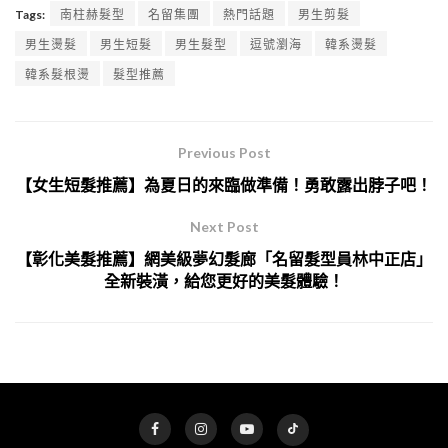
Tags:
南柱赫髮型
名留集團
熱門話題
男生剪髮
男生燙髮
男生短髮
男生髮型
逗號瀏海
韓系燙髮
韓系髮根燙
髮型推薦
Previous Post
【女生短髮推薦】為夏日的來臨做準備！勇敢露出脖子吧！
Next Post
【彰化美髮推薦】網美級夢幻髮廊「名留髮型員林中正店」
全新裝潢，給您更好的美髮體驗！