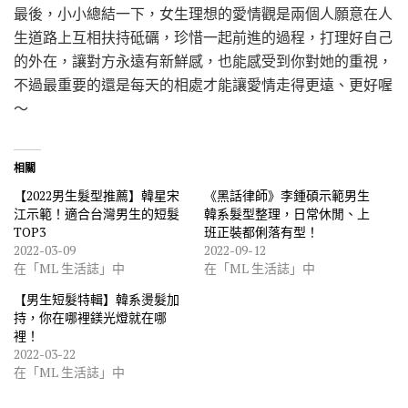
最後，小小總結一下，女生理想的愛情觀是兩個人願意在人
生道路上互相扶持砥礪，珍惜一起前進的過程，打理好自己
的外在，讓對方永遠有新鮮感，也能感受到你對她的重視，
不過最重要的還是每天的相處才能讓愛情走得更遠、更好喔
～
相關
【2022男生髮型推薦】韓星宋
《黑話律師》李鍾碩示範男生
江示範！適合台灣男生的短髮
韓系髮型整理，日常休閒、上
TOP3
班正裝都俐落有型！
2022-03-09
2022-09-12
在「ML 生活誌」中
在「ML 生活誌」中
【男生短髮特輯】韓系燙髮加
持，你在哪裡鎂光燈就在哪
裡！
2022-03-22
在「ML 生活誌」中