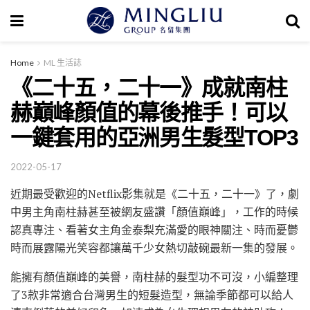
Home
ML 生活誌
《二十五，二十一》成就南柱
赫巔峰顏值的幕後推手！可以
一鍵套用的亞洲男生髮型TOP3
2022-05-17
近期最受歡迎的Netflix影集就是《二十五，二十一》了，劇
中男主角南柱赫甚至被網友盛讚「顏值巔峰」，工作的時候
認真專注、看著女主角金泰梨充滿愛的眼神關注、時而憂鬱
時而展露陽光笑容都讓萬千少女熱切敲碗最新一集的發展。
能擁有顏值巔峰的美譽，南柱赫的髮型功不可沒，小編整理
了3款非常適合台灣男生的短髮造型，無論季節都可以給人