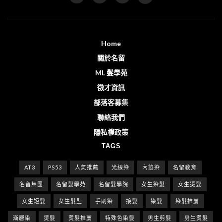
Home
關於名留
ML 髮學苑
徵才資訊
部落客募集
聯絡我們
隱私權政策
TAGS
AT3
PS53
人氣推薦
光線染
內餡染
名留教育
名留集團
名留髮學苑
名留髮學院
女生染髮
女生燙髮
女生短髮
女生髮型
手刷染
接髮
染髮
染髮推薦
漸層染
燙髮
燙髮推薦
特殊色染髮
男生剪髮
男生燙髮