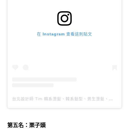
在 Instagram 查看這則貼文
台北設計師 Tim 韓系燙髮、韓系髮型、男生燙髮、特殊染（@ps51_tim）分享的貼文
第五名：栗子頭