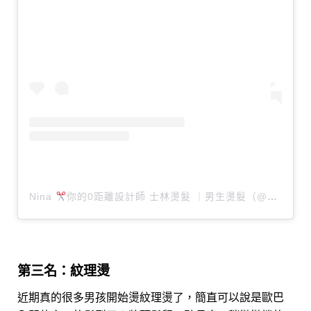
Nina
你的0距離設計師 士林燙髮 ｜男生燙髮（@nina_430）分享的貼文
第三名：紋理燙
近期真的很多男孩開始燙紋理燙了，簡直可以說是歐巴