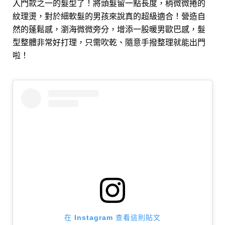
入門款之一的髮型了！將頭髮留一點長度，稍微微捲的
紋理燙，對於細軟髮的男孩來說真的超級適合！營造自
然的蓬鬆感，瀏海微微旁分，增添一股暖男歐巴感，髮
型整體非常好打理，只需吹乾、隨意手撥整理就能出門
啦！
在 Instagram 查看這則貼文