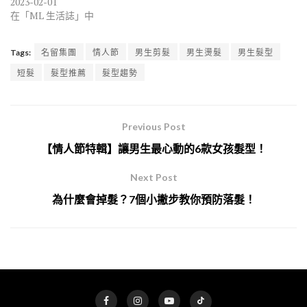
2023-02-01
在「ML 生活誌」中
Tags:
名留集團
情人節
男生剪髮
男生燙髮
男生髮型
短髮
髮型推薦
髮型趨勢
Previous Post
【情人節特輯】讓男生最心動的6款女孩髮型！
Next Post
為什麼會掉髮？7個小撇步教你預防落髮！