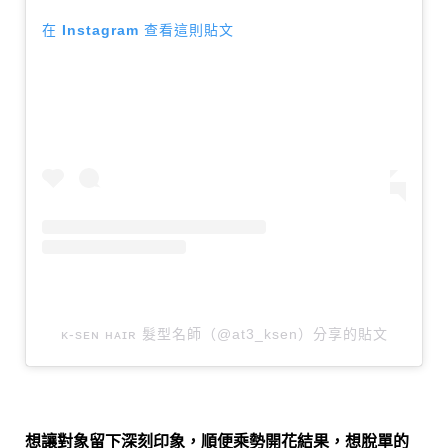
在 Instagram 查看這則貼文
ᴋ-sᴇɴ ʜᴀɪʀ 髮型名師（@at3_ksen）分享的貼文
想讓對象留下深刻印象，順便乘勢開花結果，想脫單的