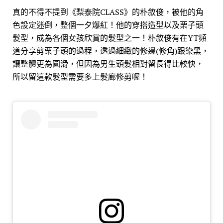
真的不得不提到《梨泰院CLASS》的朴敘俊，被他的角
色設定迷倒，整個一夕爆紅！他的穿搭造型以及栗子頭
髮型，成為各個女孩欣賞的髮型之一！朴敘俊有在YT頻
道分享剪栗子頭的過程，透過細緻的修邊(修角)跟染黑，
讓整體更為圓滑，但因為男生頭髮相對留長得比較快，
所以留這款髮型需要多上髮廊修剪喔！