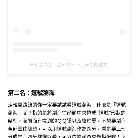
Eric艾瑞克（@at13eric）分享的貼文
第二名：逗號瀏海
走韓風路線的你一定要試試看逗號瀏海！什麼是「逗號
瀏海」呢？指的是將瀏海往額頭中央捲成
“
逗號
”
形狀的
髮型，而前面有提到的ＱＱ燙以及紋理燙，不想要瀏海
全部蓋住額頭，可以用逗號瀏海作為區分，看是要三七
分或是六四分都很好看，可以依據額寬來做搭配喔！呈