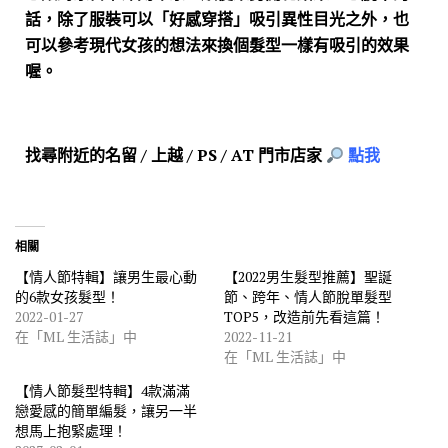
話，除了服裝可以「好感穿搭」吸引異性目光之外，也
可以參考現代女孩的想法來換個髮型一樣有吸引的效果
喔。
找尋附近的名留 / 上越 / PS / AT 門市店家
點我
相關
【情人節特輯】讓男生最心動
【2022男生髮型推薦】聖誕
的6款女孩髮型！
節、跨年、情人節脫單髮型
2022-01-27
TOP5，改造前先看這篇！
在「ML 生活誌」中
2022-11-21
在「ML 生活誌」中
【情人節髮型特輯】4款滿滿
戀愛感的簡單編髮，讓另一半
想馬上抱緊處理！