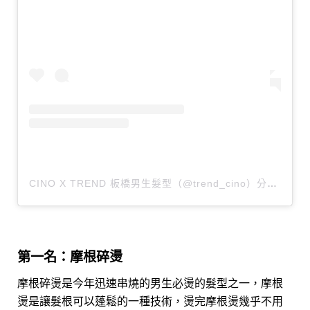
CINO X TREND 板橋男生髮型（@trend_cino）分享的貼文
第一名：摩根碎燙
摩根碎燙是今年迅速串燒的男生必燙的髮型之一，摩根
燙是讓髮根可以蓬鬆的一種技術，燙完摩根燙幾乎不用