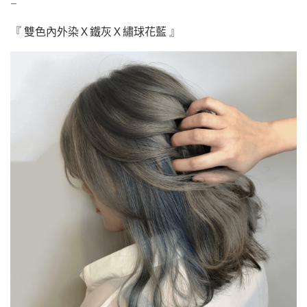
–
『 雙色內外染Ｘ鐵灰Ｘ繡球花藍 』