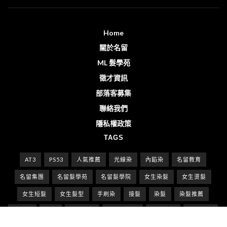
Home
關於名留
ML 髮學苑
徵才資訊
部落客募集
聯絡我們
隱私權政策
TAGS
AT3
PS53
人氣推薦
光線染
內餡染
名留教育
名留集團
名留髮學苑
名留髮學院
女生染髮
女生燙髮
女生短髮
女生髮型
手刷染
接髮
染髮
染髮推薦
漸層染
燙髮
燙髮推薦
特殊色染髮
男生剪髮
男生燙髮