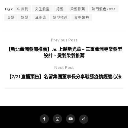
Tags:
中長髮
女生髮型
捲髮
染髮推薦
熱門髮色2021
直髮
短髮
耳圈染
髮型推薦
髮型趨勢
Previous Post
【新北蘆洲髮廊推薦】Je. 上越新光華 – 三重蘆洲專業髮型
設計、燙髮染髮推薦
Next Post
【7/31直播預告】名留集團董事長分享戰勝疫情經營心法