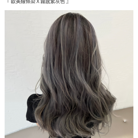
『 歐美線條染Ｘ霧感紫灰色 』