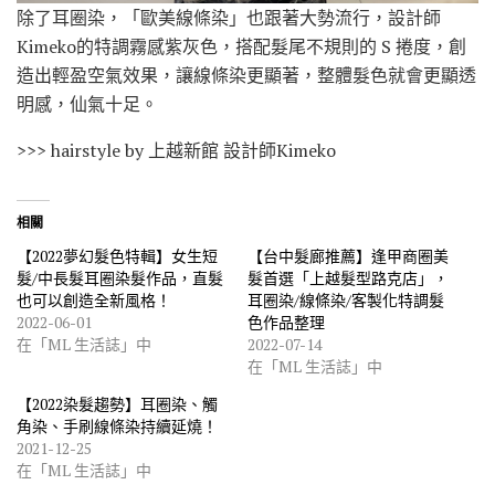
除了耳圈染，「歐美線條染」也跟著大勢流行，設計師
Kimeko的特調霧感紫灰色，搭配髮尾不規則的 S 捲度，創
造出輕盈空氣效果，讓線條染更顯著，整體髮色就會更顯透
明感，仙氣十足。
>>> hairstyle by 上越新館 設計師Kimeko
相關
【2022夢幻髮色特輯】女生短
【台中髮廊推薦】逢甲商圈美
髮/中長髮耳圈染髮作品，直髮
髮首選「上越髮型路克店」，
也可以創造全新風格！
耳圈染/線條染/客製化特調髮
2022-06-01
色作品整理
在「ML 生活誌」中
2022-07-14
在「ML 生活誌」中
【2022染髮趨勢】耳圈染、觸
角染、手刷線條染持續延燒！
2021-12-25
在「ML 生活誌」中