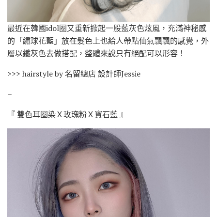
最近在韓國idol圈又重新掀起一股藍灰色炫風，充滿神秘感
的「繡球花藍」放在髮色上也給人帶點仙氣飄飄的感覺，外
層以鐵灰色去做搭配，整體來說只有絕配可以形容！
>>> hairstyle by 名留總店 設計師Jessie
–
『 雙色耳圈染Ｘ玫瑰粉Ｘ寶石藍 』