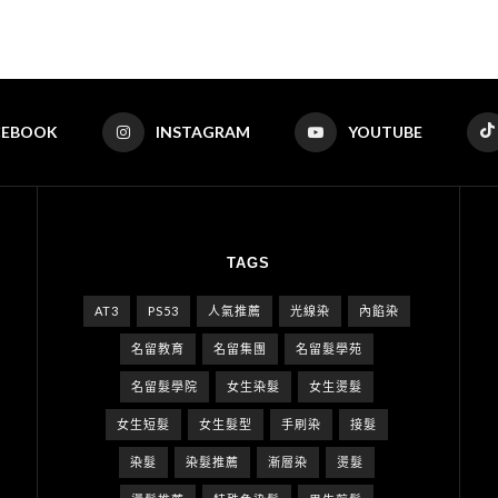
CEBOOK
INSTAGRAM
YOUTUBE
TAGS
AT3
PS53
人氣推薦
光線染
內餡染
名留教育
名留集團
名留髮學苑
名留髮學院
女生染髮
女生燙髮
女生短髮
女生髮型
手刷染
接髮
染髮
染髮推薦
漸層染
燙髮