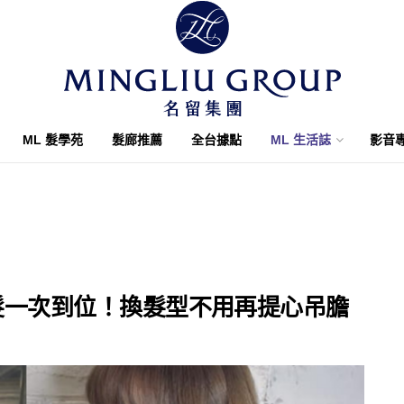
ML 髮學苑
髮廊推薦
全台據點
ML 生活誌
影音
接髮一次到位！換髮型不用再提心吊膽