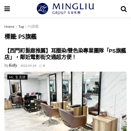
Home
Tag
PS旗艦
標籤:
PS旗艦
【西門町髮廊推薦】耳圈染/雙色染專業團隊「PS旗艦
店」，鄰近電影街交通超方便！
by
Kelly
2022-05-24
0
ML 生活誌