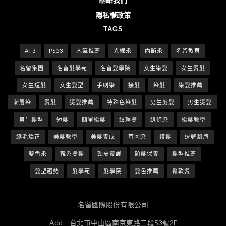
隱私權政策
TAGS
AT3
PS53
人氣推薦
光線染
內餡染
名留教育
名留集團
名留髮學苑
名留髮學院
女生染髮
女生燙髮
女生短髮
女生髮型
手刷染
接髮
染髮
染髮推薦
漸層染
燙髮
燙髮推薦
特殊色染髮
男生剪髮
男生燙髮
男生髮型
短髮
簡單編髮
紋理燙
線條染
編髮教學
縮毛矯正
美髮教學
美髮養成
耳圈染
護髮
逗號瀏海
雙色染
韓系燙髮
頭皮養護
頭髮保養
髮型推薦
髮型趨勢
髮學苑
髮學院
髮色推薦
鬆軟燙
名留國際股份有限公司
Add – 台北市中山區南京東路二段53號2F