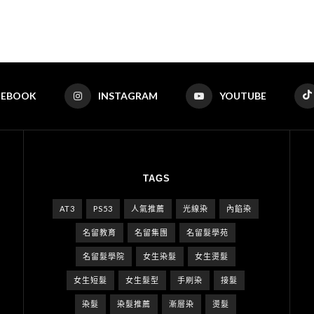
CEBOOK
INSTAGRAM
YOUTUBE
TAGS
AT3
PS53
人氣推薦
光線染
內餡染
名留教育
名留集團
名留髮學苑
名留髮學院
女生染髮
女生燙髮
女生短髮
女生髮型
手刷染
接髮
染髮
染髮推薦
漸層染
燙髮