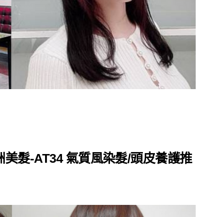
髮-AT34 氣質風染髮/頭皮養護推