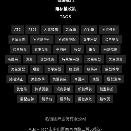
隱私權政策
TAGS
AT3
PS53
人氣推薦
光線染
內餡染
名留教育
名留集團
名留髮學苑
名留髮學院
女生染髮
女生燙髮
女生短髮
女生髮型
手刷染
接髮
染髮
染髮推薦
漸層染
燙髮
燙髮推薦
特殊色染髮
男生剪髮
男生燙髮
男生髮型
短髮
簡單編髮
紋理燙
線條染
編髮教學
縮毛矯正
美髮教學
美髮養成
耳圈染
護髮
逗號瀏海
雙色染
韓系燙髮
頭皮養護
頭髮保養
髮型推薦
髮型趨勢
髮學苑
髮學院
髮色推薦
鬆軟燙
名留國際股份有限公司
Add – 台北市中山區南京東路二段53號2F