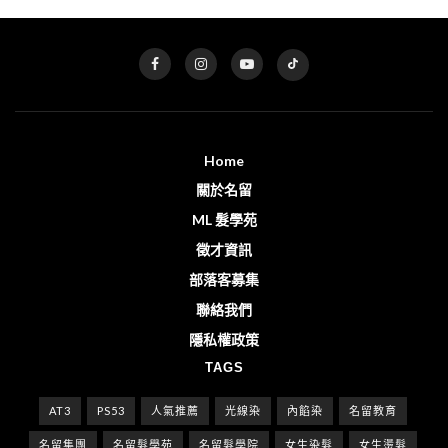
Home
關於名留
ML 髮學苑
徵才資訊
部落客募集
聯絡我們
隱私權政策
TAGS
AT3
PS53
人氣推薦
光線染
內餡染
名留教育
名留集團
名留髮學苑
名留髮學院
女生染髮
女生燙髮