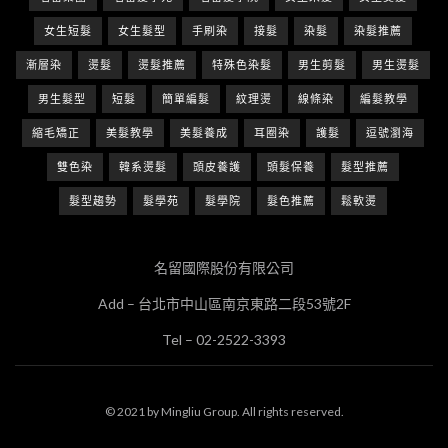
女生短髮
女生髮型
手刷染
接髮
染髮
染髮推薦
漸層染
燙髮
燙髮推薦
特殊色染髮
男生剪髮
男生燙髮
男生髮型
短髮
簡單編髮
紋理燙
線條染
編髮教學
縮毛矯正
美髮教學
美髮養成
耳圈染
護髮
逗號瀏海
雙色染
韓系燙髮
頭皮養護
頭髮保養
髮型推薦
髮型趨勢
髮學苑
髮學院
髮色推薦
鬆軟燙
名留國際股份有限公司
Add – 台北市中山區南京東路二段53號2F
Tel – 02-2522-3393
© 2021 by Mingliu Group. All rights reserved.