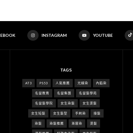
CEBOOK
INSTAGRAM
YOUTUBE
TAGS
AT3
PS53
人氣推薦
光線染
內餡染
名留教育
名留集團
名留髮學苑
名留髮學院
女生染髮
女生燙髮
女生短髮
女生髮型
手刷染
接髮
染髮
染髮推薦
漸層染
燙髮