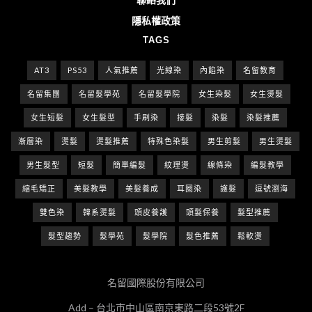
隱私權政策
TAGS
AT3
PS53
人氣推薦
光線染
內餡染
名留教育
名留集團
名留髮學苑
名留髮學院
女生染髮
女生燙髮
女生短髮
女生髮型
手刷染
接髮
染髮
染髮推薦
漸層染
燙髮
燙髮推薦
特殊色染髮
男生剪髮
男生燙髮
男生髮型
短髮
簡單編髮
紋理燙
線條染
編髮教學
縮毛矯正
美髮教學
美髮養成
耳圈染
護髮
逗號瀏海
雙色染
韓系燙髮
頭皮養護
頭髮保養
髮型推薦
髮型趨勢
髮學苑
髮學院
髮色推薦
鬆軟燙
名留國際股份有限公司
Add – 台北市中山區南京東路二段53號2F