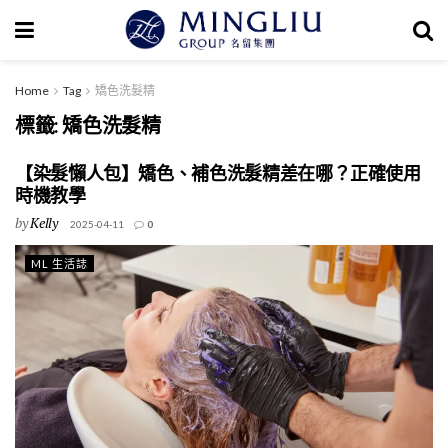
Home
Tag
矯色洗髮精
標籤:
矯色洗髮精
【染髮懶人包】矯色、補色洗髮精差在哪？正確使用
時機教學
by
Kelly
2025-04-11
0
ML 生活誌