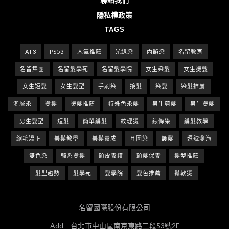
隱私權政策
TAGS
AT3
PS53
人氣推薦
光線染
內餡染
名留教育
名留集團
名留髮學苑
名留髮學院
女生染髮
女生燙髮
女生短髮
女生髮型
手刷染
接髮
染髮
染髮推薦
漸層染
燙髮
燙髮推薦
特殊色染髮
男生剪髮
男生燙髮
男生髮型
短髮
簡單編髮
紋理燙
線條染
編髮教學
縮毛矯正
美髮教學
美髮養成
耳圈染
護髮
逗號瀏海
雙色染
韓系燙髮
頭皮養護
頭髮保養
髮型推薦
髮型趨勢
髮學苑
髮學院
髮色推薦
鬆軟燙
名留國際股份有限公司
Add – 台北市中山區南京東路二段53號2F