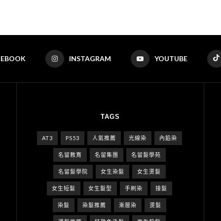
CEBOOK
INSTAGRAM
YOUTUBE
TAGS
AT3
PS53
人氣推薦
光線染
內餡染
名留教育
名留集團
名留髮學苑
名留髮學院
女生染髮
女生燙髮
女生短髮
女生髮型
手刷染
接髮
染髮
染髮推薦
漸層染
燙髮