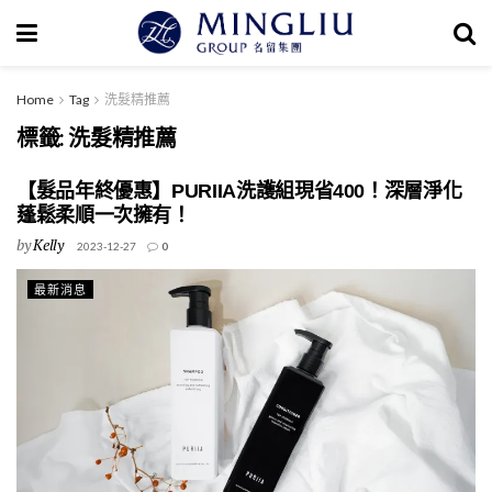
Home
Tag
洗髮精推薦
標籤:
洗髮精推薦
【髮品年終優惠】PURIIA洗護組現省400！深層淨化
蓬鬆柔順一次擁有！
by
Kelly
2023-12-27
0
最新消息