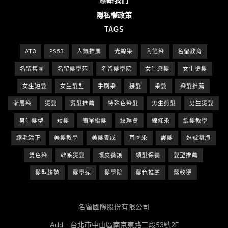
隱私權政策
TAGS
AT3
PS53
人氣推薦
光線染
內餡染
名留教育
名留集團
名留髮學苑
名留髮學院
女生染髮
女生燙髮
女生短髮
女生髮型
手刷染
接髮
染髮
染髮推薦
漸層染
燙髮
燙髮推薦
特殊色染髮
男生剪髮
男生燙髮
男生髮型
短髮
簡單編髮
紋理燙
線條染
編髮教學
縮毛矯正
美髮教學
美髮養成
耳圈染
護髮
逗號瀏海
雙色染
韓系燙髮
頭皮養護
頭髮保養
髮型推薦
髮型趨勢
髮學苑
髮學院
髮色推薦
鬆軟燙
名留國際股份有限公司
Add – 台北市中山區南京東路二段53號2F